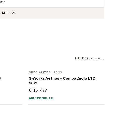
027
· M · L · XL
Tutto Bici da corsa
→
SPECIALIZED
· 2023
6
S-Works Aethos – Campagnolo LTD
2023
€ 15.499
DISPONIBILE