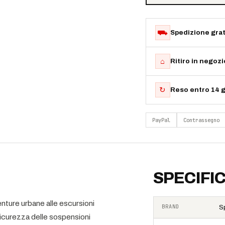
⛟
Spedizione grat
⌂
Ritiro in negoz
↻
Reso entro 14 g
PayPal
Contrassegno
SPECIFI
enture urbane alle escursioni
BRAND
S
sicurezza delle sospensioni