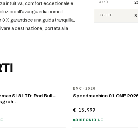
ANNO
2
a intuitiva, comfort eccezionale e
luzioni all’avanguardia come il
TAGLIE
S 
3 X garantisce una guida tranquilla,
rrivare a destinazione, portata alla
TI
NOVITÀ
D
BMC
· 2026
mac SL8 LTD: Red Bull –
Speedmachine 01 ONE 202
nsgroh…
€ 15.999
LE
DISPONIBILE