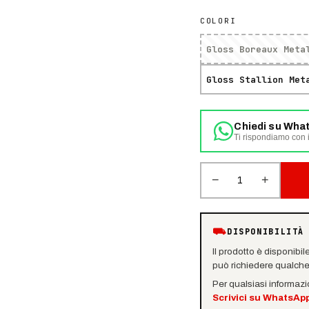
COLORI
Gloss Boreaux Meta
Gloss Stallion Met
Chiedi su Wha
Ti rispondiamo con i
−
+
1
⛟
DISPONIBILITÀ
Il prodotto è disponibil
può richiedere qualche 
Per qualsiasi informaz
Scrivici su WhatsAp