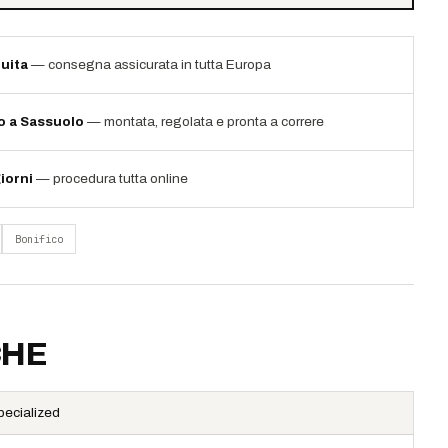
uita
— consegna assicurata in tutta Europa
io a Sassuolo
— montata, regolata e pronta a correre
iorni
— procedura tutta online
Bonifico
CHE
pecialized