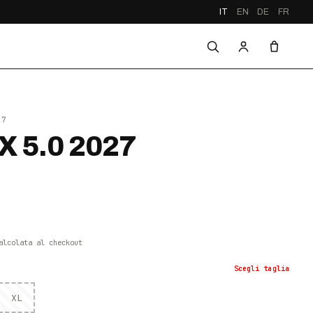
IT
EN
DE
FR
27
X 5.0 2027
alcolata al checkout
Scegli
taglia
XL