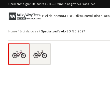
Spedizione gratuita sopra €99 — Ritiro in negozio a Sassuolo
Bici da corsa
MTB
E-Bike
Gravel
Urban
Cas
Home
/
Bici da corsa
/
Specialized Vado 3 X 5.0 2027
2027
●
DISPONIBILE