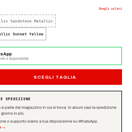
Scegli
colori
llic Sandstone Metallic
allic Sunset Yellow
tsApp
nfo e disponibilità
SCEGLI TAGLIA
 E SPEDIZIONE
e e parte dal magazzino in cui si trova: in alcuni casi la spedizione
giorno in più.
ione o supporto siamo a tua disposizione su WhatsApp.
p
→