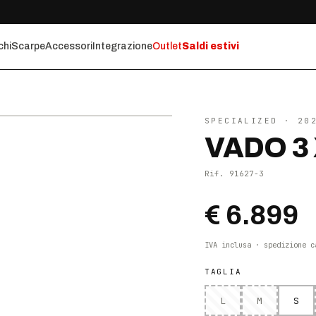
chi
Scarpe
Accessori
Integrazione
Outlet
Saldi estivi
⤢ ZOOM
SPECIALIZED
· 20
VADO 3 
Rif.
91627-3
€ 6.899
IVA inclusa · spedizione c
TAGLIA
L
M
S