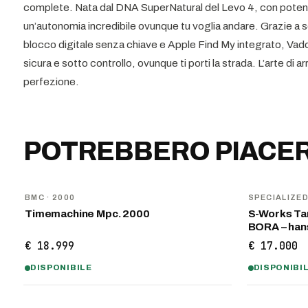
complete. Nata dal DNA SuperNatural del Levo 4, con potenz
un’autonomia incredibile ovunque tu voglia andare. Grazie a so
blocco digitale senza chiave e Apple Find My integrato, Vado 
sicura e sotto controllo, ovunque ti porti la strada. L’arte di a
perfezione.
POTREBBERO PIACER
BMC
· 2000
SPECIALIZE
Timemachine Mpc. 2000
S-Works Tar
BORA – ha
€ 18.999
€ 17.000
DISPONIBILE
DISPONIBI