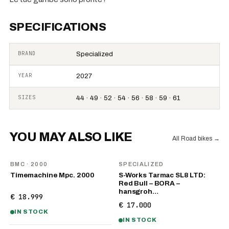
SPECIFICATIONS
BRAND
Specialized
YEAR
2027
SIZES
44 · 49 · 52 · 54 · 56 · 58 · 59 · 61
YOU MAY ALSO LIKE
All Road bikes
→
BMC
· 2000
SPECIALIZED
Timemachine Mpc. 2000
S-Works Tarmac SL8 LTD:
Red Bull – BORA –
hansgroh…
€ 18.999
€ 17.000
IN STOCK
IN STOCK