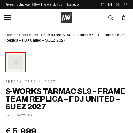
Free shipping over €99 — In-store pickup in Sassuolo
IT
EN
DE
FR
Home
/
Road bikes
/
Specialized S-Works Tarmac SL9 – Frame Team
Replica – FDJ United – SUEZ 2027
⤢ ZOOM
2027
SPECIALIZED
· 2027
S-WORKS TARMAC SL9 – FRAME
TEAM REPLICA – FDJ UNITED –
SUEZ 2027
Rif.
74927-09
€ 5.999