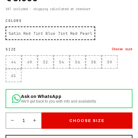
VAT included · shipping calculated at checkout
COLORS
Satin Red Tint Blue Tint Red Pearl
SIZE
Choose
size
44
49
52
54
56
58
59
61
Ask on WhatsApp
We'll get back to you with info and availability
−
+
1
CHOOSE SIZE