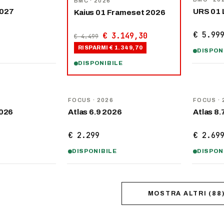
BMC
· 2026
2027
URS 01 
Kaius 01 Frameset 2026
€ 5.99
€ 3.149,30
€ 4.499
RISPARMI
€ 1.349,70
DISPON
DISPONIBILE
NOVITÀ
NOVITÀ
FOCUS
· 2026
FOCUS
· 
2026
Atlas 6.9 2026
Atlas 8.
€ 2.299
€ 2.69
DISPONIBILE
DISPON
MOSTRA ALTRI
(
88