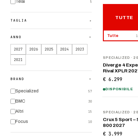
Telai
5
TUTTE
TAGLIA
▾
Tutte
1
ANNO
▾
2027
2026
2025
2024
2023
NOVITÀ
SPECIALIZED
· 2
2021
Diverge 4 Expe
Rival XPLR 202
€ 6.299
BRAND
▾
DISPONIBILE
Specialized
57
BMC
30
NOVITÀ
Altri
15
SPECIALIZED
· 2
Crux 5 Sport –
Focus
10
800 2027
€ 3.999