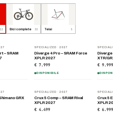
12
Bici complete
33
Telai
5
NOVITÀ
NOVITÀ
027
SPECIALIZED
· 2027
SPECIAL
rt – SRAM
Diverge 4 Pro – SRAM Force
Diverge
7
XPLR 2027
XTR/GRX
€ 7.999
€ 9.99
DISPONIBILE
DISPON
NOVITÀ
NOVITÀ
027
SPECIALIZED
· 2027
SPECIAL
 Shimano GRX
Crux 5 Comp – SRAM Rival
Crux 5 
XPLR 2027
XPLR 2
€ 4.499
€ 6.99