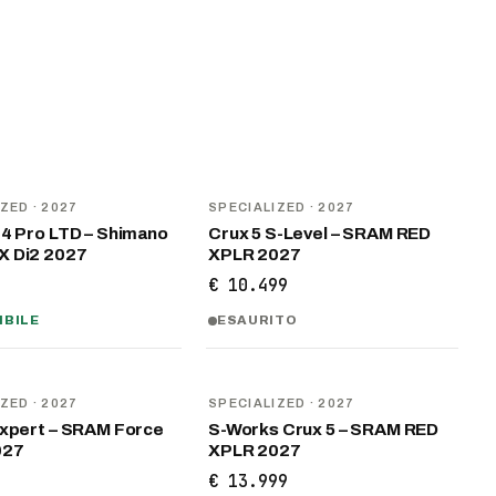
NOVITÀ
IZED
· 2027
SPECIALIZED
· 2027
 4 Pro LTD – Shimano
Crux 5 S-Level – SRAM RED
 Di2 2027
XPLR 2027
9
€ 10.499
IBILE
ESAURITO
NOVITÀ
IZED
· 2027
SPECIALIZED
· 2027
Expert – SRAM Force
S-Works Crux 5 – SRAM RED
027
XPLR 2027
9
€ 13.999