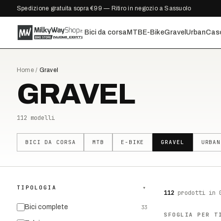
Spedizione gratuita sopra €99 — Ritiro in negozio a Sassuolo
Bici da corsa
MTB
E-Bike
Gravel
Urban
Cas
Home
/
Gravel
GRAVEL
112
modelli
BICI DA CORSA
MTB
E-BIKE
GRAVEL
URBAN
TIPOLOGIA
▾
112
prodotti
in 
Bici complete
33
SFOGLIA PER T