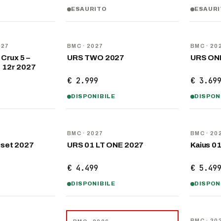
ESAURITO
ESAUR
NOVITÀ
NOVITÀ
027
BMC
· 2027
BMC
· 20
Crux 5 –
URS TWO 2027
URS ON
 12r 2027
€ 2.999
€ 3.69
DISPONIBILE
DISPON
NOVITÀ
NOVITÀ
BMC
· 2027
BMC
· 20
eset 2027
URS 01 LT ONE 2027
Kaius 0
€ 4.499
€ 5.49
DISPONIBILE
DISPON
NOVITÀ
−
30
%
BMC
· 20