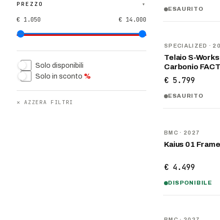
PREZZO
▾
ESAURITO
€ 1.050
€ 14.000
NOVITÀ
SPECIALIZED
· 2
Telaio S-Works 
Solo disponibili
Carbonio FACT
Solo in sconto
%
€ 5.799
ESAURITO
✕
AZZERA FILTRI
NOVITÀ
BMC
· 2027
Kaius 01 Fram
€ 4.499
DISPONIBILE
NOVITÀ
BMC
· 2027