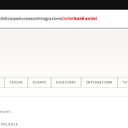
chi
Scarpe
Accessori
Integrazione
Outlet
Saldi estivi
CASCHI
SCARPE
ACCESSORI
INTEGRAZIONE
TU
Gravel
IPOLOGIA