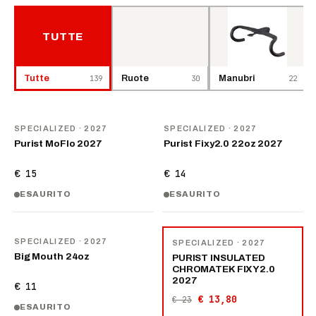
TUTTE
Tutte
139
Ruote
30
Manubri
22
NOVITÀ
NOVITÀ
SPECIALIZED
· 2027
SPECIALIZED
· 2027
Purist MoFlo 2027
Purist Fixy2.0 22oz 2027
€ 15
€ 14
ESAURITO
ESAURITO
NOVITÀ
−
40
%
SPECIALIZED
· 2027
SPECIALIZED
· 2027
Big Mouth 24oz
PURIST INSULATED
CHROMATEK FIXY2.0
2027
€ 11
€ 13,80
€ 23
ESAURITO