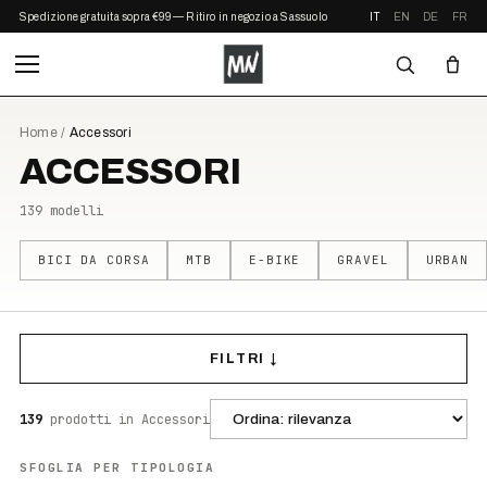
Spedizione gratuita sopra €99 — Ritiro in negozio a Sassuolo
IT
EN
DE
FR
Home
/
Accessori
ACCESSORI
139
modelli
BICI DA CORSA
MTB
E-BIKE
GRAVEL
URBAN
FILTRI ↓
139
prodotti
in Accessori
SFOGLIA PER TIPOLOGIA