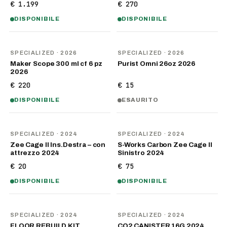
€ 1.199
€ 270
DISPONIBILE
DISPONIBILE
NOVITÀ
NOVITÀ
SPECIALIZED
· 2026
SPECIALIZED
· 2026
Maker Scope 300 ml cf 6 pz
Purist Omni 26oz 2026
2026
€ 220
€ 15
DISPONIBILE
ESAURITO
SPECIALIZED
· 2024
SPECIALIZED
· 2024
Zee Cage II Ins.Destra – con
S-Works Carbon Zee Cage II
attrezzo 2024
Sinistro 2024
€ 20
€ 75
DISPONIBILE
DISPONIBILE
SPECIALIZED
· 2024
SPECIALIZED
· 2024
FLOOR REBUILD KIT
CO2 CANISTER 16G 2024