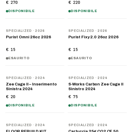
€ 270
€ 220
DISPONIBILE
DISPONIBILE
NOVITÀ
NOVITÀ
SPECIALIZED
· 2026
SPECIALIZED
· 2026
Purist Omni 26oz 2026
Purist Fixy 2.0 26oz 2026
€ 15
€ 15
ESAURITO
ESAURITO
SPECIALIZED
· 2024
SPECIALIZED
· 2024
Zee Cage II – Inserimento
S-Works Carbon Zee Cage II
Sinistra 2024
Sinistro 2024
€ 20
€ 75
DISPONIBILE
DISPONIBILE
SPECIALIZED
· 2024
SPECIALIZED
· 2024
FLOOR REBUILD KIT
Cartuccia 25g CO2 CF 50