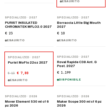
ESAURITO
NOVITÀ
NOVITÀ
SPECIALIZED
· 2027
SPECIALIZED
· 2027
PURIST INSULATED
Borraccia Little Big Mouth
CHROMATEK MFLO2.0 2027
2027
€ 23
€ 10
ESAURITO
ESAURITO
NOVITÀ
−
40
%
SPECIALIZED
· 2027
SPECIALIZED
· 2027
Roval Rapide C38 Ant. &
Purist MoFlo 22oz 2027
Post. 2027
€ 1.199
€ 7,80
€ 13
DISPONIBILE
ESAURITO
NOVITÀ
NOVITÀ
SPECIALIZED
· 2026
SPECIALIZED
· 2026
Mover Element 530 ml cf 6
Maker Scope 300 ml cf 6 pz
pz 2026
2026