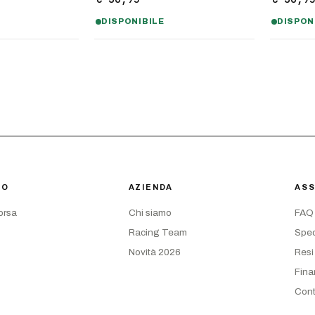
DISPONIBILE
DISPON
IO
AZIENDA
ASS
corsa
Chi siamo
FAQ
Racing Team
Sped
Novità 2026
Resi
Fina
Cont