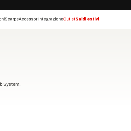
chi
Scarpe
Accessori
Integrazione
Outlet
Saldi estivi
arb System.