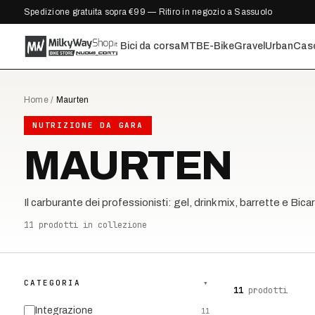
Spedizione gratuita sopra €99 — Ritiro in negozio a Sassuolo
Bici da corsa
MTB
E-Bike
Gravel
Urban
Cas
Home
/
Maurten
NUTRIZIONE DA GARA
MAURTEN
Il carburante dei professionisti: gel, drink mix, barrette e Bic
11
prodotti in collezione
CATEGORIA
▾
11
prodotti
Integrazione
11