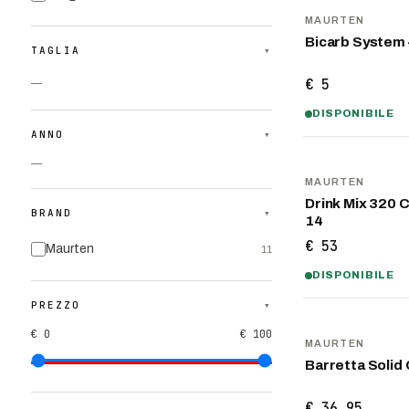
MAURTEN
Bicarb System 
TAGLIA
▾
€ 5
—
DISPONIBILE
ANNO
▾
—
MAURTEN
Drink Mix 320 
BRAND
▾
14
€ 53
Maurten
11
DISPONIBILE
PREZZO
▾
€ 0
€ 100
MAURTEN
Barretta Solid 
€ 36,95