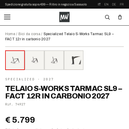
Spedizione gratuita sopra €99 — Ritiro in negozio a Sassuolo
IT
EN
DE
FR
Home
/
Bici da corsa
/
Specialized Telaio S-Works Tarmac SL9 –
FACT 12r in carbonio 2027
⤢ ZOOM
2027
SPECIALIZED
· 2027
TELAIO S-WORKS TARMAC SL9 –
FACT 12R IN CARBONIO 2027
Rif.
74927
€ 5.799