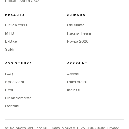
Focus · Santa Cruz.
NEGOZIO
AZIENDA
Bici da corsa
Chi siamo
MTB
Racing Team
E-Bike
Novità 2026
Saldi
ASSISTENZA
ACCOUNT
FAQ
Accedi
Spedizioni
I miei ordini
Resi
Indirizzi
Finanziamento
Contatti
© 2026 Nuova Corti Shop Srl — Sassuolo (MO) · P.IVA 03083040364
·
Privacy
·