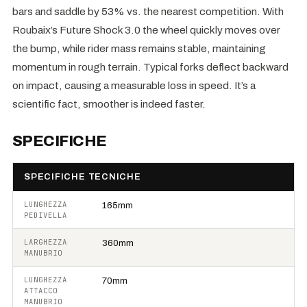
bars and saddle by 53% vs. the nearest competition. With
Roubaix’s Future Shock 3.0 the wheel quickly moves over
the bump, while rider mass remains stable, maintaining
momentum in rough terrain. Typical forks deflect backward
on impact, causing a measurable loss in speed. It’s a
scientific fact, smoother is indeed faster.
SPECIFICHE
SPECIFICHE TECNICHE
LUNGHEZZA
165mm
PEDIVELLA
LARGHEZZA
360mm
MANUBRIO
LUNGHEZZA
70mm
ATTACCO
MANUBRIO