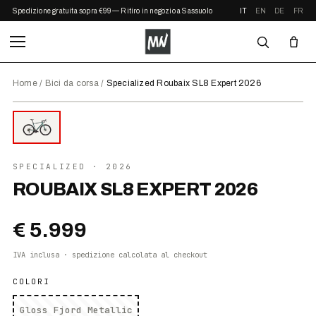
Spedizione gratuita sopra €99 — Ritiro in negozio a Sassuolo
IT
EN
DE
FR
Home
/
Bici da corsa
/
Specialized Roubaix SL8 Expert 2026
⤢ ZOOM
2026
SPECIALIZED
· 2026
ROUBAIX SL8 EXPERT 2026
€ 5.999
IVA inclusa · spedizione calcolata al checkout
COLORI
Gloss Fjord Metallic