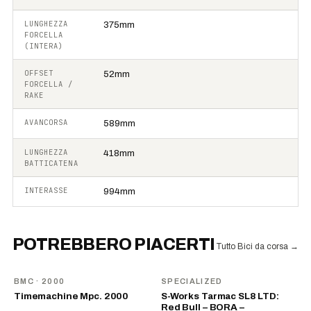
LUNGHEZZA
375mm
FORCELLA
(INTERA)
OFFSET
52mm
FORCELLA /
RAKE
AVANCORSA
589mm
LUNGHEZZA
418mm
BATTICATENA
INTERASSE
994mm
POTREBBERO PIACERTI
Tutto Bici da corsa
→
BMC
· 2000
SPECIALIZED
Timemachine Mpc. 2000
S-Works Tarmac SL8 LTD:
Red Bull – BORA –