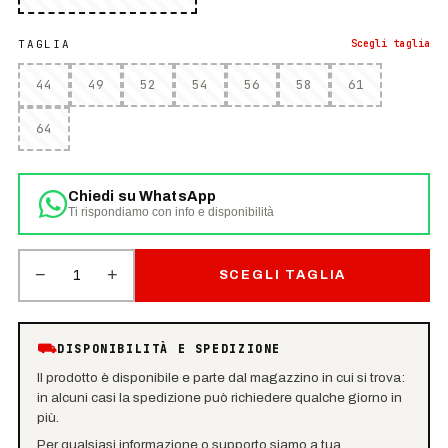
TAGLIA
Scegli
taglia
44
49
52
54
56
58
61
64
Chiedi su WhatsApp
Ti rispondiamo con info e disponibilità
−
+
1
SCEGLI TAGLIA
⛟
DISPONIBILITÀ E SPEDIZIONE
Il prodotto è disponibile e parte dal magazzino in cui si trova:
in alcuni casi la spedizione può richiedere qualche giorno in
più.
Per qualsiasi informazione o supporto siamo a tua