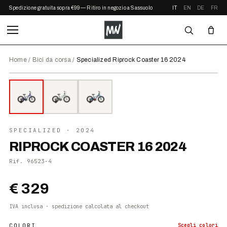
Spedizione gratuita sopra €99 — Ritiro in negozio a Sassuolo
IT
EN
DE
FR
Home
/
Bici da corsa
/
Specialized Riprock Coaster 16 2024
⤢ ZOOM
2024
●
DISPONIBILE
SPECIALIZED
· 2024
RIPROCK COASTER 16 2024
Rif.
96523-4
€ 329
IVA inclusa · spedizione calcolata al checkout
COLORI
Scegli
colori