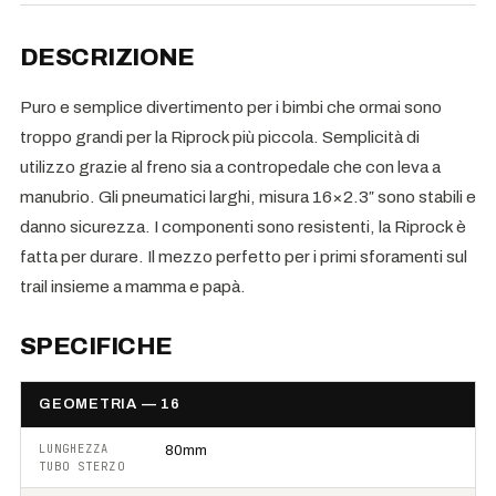
DESCRIZIONE
Puro e semplice divertimento per i bimbi che ormai sono
troppo grandi per la Riprock più piccola. Semplicità di
utilizzo grazie al freno sia a contropedale che con leva a
manubrio. Gli pneumatici larghi, misura 16×2.3″ sono stabili e
danno sicurezza. I componenti sono resistenti, la Riprock è
fatta per durare. Il mezzo perfetto per i primi sforamenti sul
trail insieme a mamma e papà.
SPECIFICHE
GEOMETRIA — 16
LUNGHEZZA
80mm
TUBO STERZO