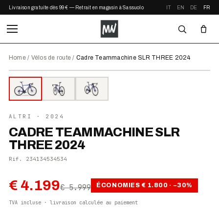
Livraison gratuite dès 99 € — Retrait en magasin à Sassuolo
IT
EN
DE
FR
Home
/
Vélos de route
/
Cadre Teammachine SLR THREE 2024
⤢ ZOOM
EN PROMO
●
EN STOCK
ALTRI
· 2024
CADRE TEAMMACHINE SLR
THREE 2024
Rif.
234134534534
€ 4.199
ÉCONOMIES
€ 1.800
· −
30
%
€ 5.999
TVA incluse · livraison calculée au paiement