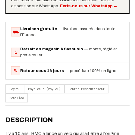
disposition sur WhatsApp.
Écris-nous sur WhatsApp
→
Livraison gratuite
— livraison assurée dans toute
⛟
l’Europe
Retrait en magasin à Sassuolo
— monté, réglé et
⌂
prêt à rouler
↻
Retour sous 14 jours
— procédure 100% en ligne
PayPal
Paye en 3 (PayPal)
Contre-remboursement
Bonifico
DESCRIPTION
Il y a 10 ans, BMC a lancé un vélo qui allait être à l'origine