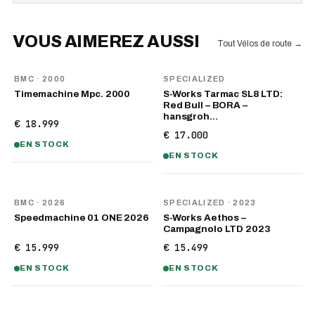
VOUS AIMEREZ AUSSI
Tout Vélos de route
→
BMC
· 2000
SPECIALIZED
Timemachine Mpc. 2000
S-Works Tarmac SL8 LTD:
Red Bull – BORA –
hansgroh…
€ 18.999
€ 17.000
EN STOCK
EN STOCK
NOUVEAU
BMC
· 2026
SPECIALIZED
· 2023
Speedmachine 01 ONE 2026
S-Works Aethos –
Campagnolo LTD 2023
€ 15.999
€ 15.499
EN STOCK
EN STOCK