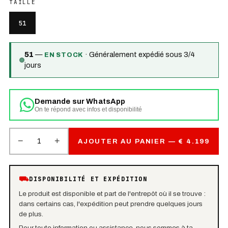
TAILLE
51
51
—
·
Généralement expédié sous 3/4
EN STOCK
jours
Demande sur WhatsApp
On te répond avec infos et disponibilité
−
+
1
AJOUTER AU PANIER — € 4.199
⛟
DISPONIBILITÉ ET EXPÉDITION
Le produit est disponible et part de l'entrepôt où il se trouve :
dans certains cas, l'expédition peut prendre quelques jours
de plus.
Pour toute information ou assistance, nous sommes à ta