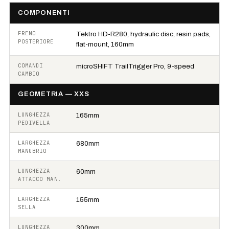
COMPONENTI
FRENO
Tektro HD-R280, hydraulic disc, resin pads,
POSTERIORE
flat-mount, 160mm
COMANDI
microSHIFT TrailTrigger Pro, 9-speed
CAMBIO
GEOMETRIA — XXS
LUNGHEZZA
165mm
PEDIVELLA
LARGHEZZA
680mm
MANUBRIO
LUNGHEZZA
60mm
ATTACCO MAN.
LARGHEZZA
155mm
SELLA
LUNGHEZZA
300mm