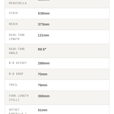
REGGISELLA
STACK
536mm
REACH
373mm
HEAD-TUBE
121mm
LENGTH
HEAD-TUBE
69.5°
ANGLE
B-B HEIGHT
288mm
B-B DROP
70mm
TRAIL
79mm
FORK LENGTH
395mm
(FULL)
OFFSET
51mm
FORCELLA /