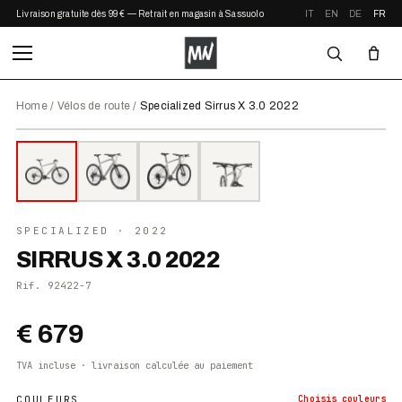
Livraison gratuite dès 99 € — Retrait en magasin à Sassuolo
IT
EN
DE
FR
Home
/
Vélos de route
/
Specialized Sirrus X 3.0 2022
⤢ ZOOM
2022
●
EN STOCK
SPECIALIZED
· 2022
SIRRUS X 3.0 2022
Rif.
92422-7
€ 679
TVA incluse · livraison calculée au paiement
COULEURS
Choisis
couleurs