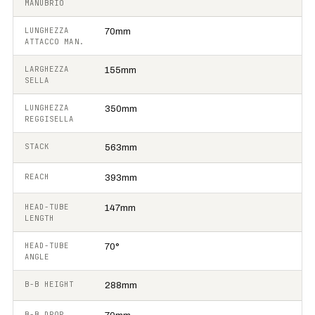
MANUBRIO
LUNGHEZZA
70mm
ATTACCO MAN.
LARGHEZZA
155mm
SELLA
LUNGHEZZA
350mm
REGGISELLA
STACK
563mm
REACH
393mm
HEAD-TUBE
147mm
LENGTH
HEAD-TUBE
70°
ANGLE
B-B HEIGHT
288mm
B-B DROP