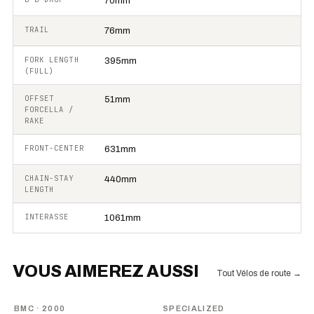
70mm
TRAIL
76mm
FORK LENGTH
395mm
(FULL)
OFFSET
51mm
FORCELLA /
RAKE
FRONT-CENTER
631mm
CHAIN-STAY
440mm
LENGTH
INTERASSE
1061mm
VOUS AIMEREZ AUSSI
Tout Vélos de route
→
BMC
· 2000
SPECIALIZED