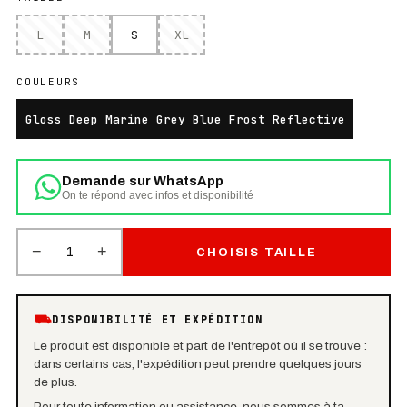
L
M
S
XL
COULEURS
Gloss Deep Marine Grey Blue Frost Reflective
Demande sur WhatsApp
On te répond avec infos et disponibilité
−
+
1
CHOISIS TAILLE
⛟
DISPONIBILITÉ ET EXPÉDITION
Le produit est disponible et part de l'entrepôt où il se trouve :
dans certains cas, l'expédition peut prendre quelques jours
de plus.
Pour toute information ou assistance, nous sommes à ta