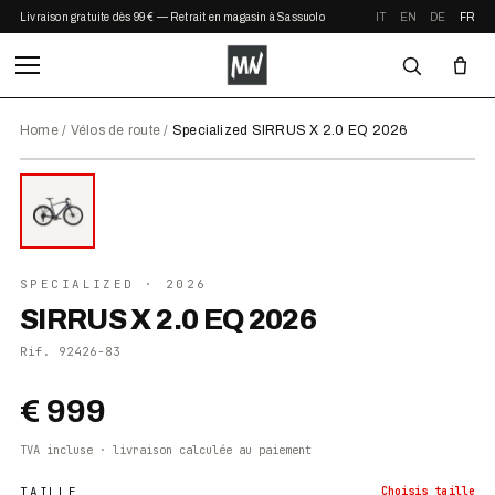
Livraison gratuite dès 99 € — Retrait en magasin à Sassuolo
IT
EN
DE
FR
Home
/
Vélos de route
/
Specialized SIRRUS X 2.0 EQ 2026
⤢ ZOOM
2026
●
EN STOCK
SPECIALIZED
· 2026
SIRRUS X 2.0 EQ 2026
Rif.
92426-83
€ 999
TVA incluse · livraison calculée au paiement
TAILLE
Choisis
taille