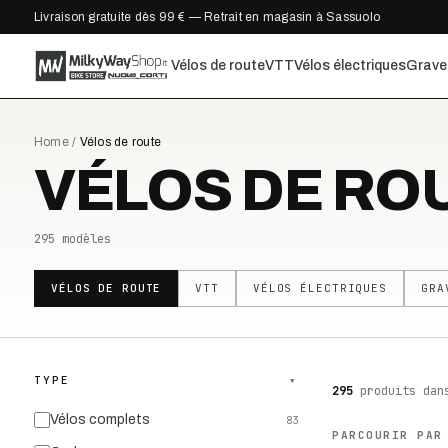
Livraison gratuite dès 99 € — Retrait en magasin à Sassuolo
Vélos de route
VTT
Vélos électriques
Grave
Home
/
Vélos de route
VÉLOS DE RO
295
modèles
VÉLOS DE ROUTE
VTT
VÉLOS ÉLECTRIQUES
GRA
TYPE
▾
295
produits
dan
Vélos complets
83
PARCOURIR PAR