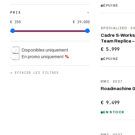
ÉPUISÉ
PRIX
▾
€ 150
€ 19.000
NOUVEAU
SPECIALIZED
· 2
Cadre S-Works
Team Replica –
€ 5.999
Disponibles uniquement
En promo uniquement
%
ÉPUISÉ
✕
EFFACER LES FILTRES
NOUVEAU
BMC
· 2027
Roadmachine 
€ 9.499
EN STOCK
NOUVEAU
BMC
· 2027