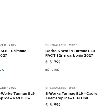
U
NOUVEAU
IZED
· 2027
SPECIALIZED
· 2027
 SL8 – Shimano
Cadre S-Works Tarmac SL9 –
2027
FACT 12r in carbonio 2027
9
€ 5.799
CK
ÉPUISÉ
U
NOUVEAU
IZED
· 2027
SPECIALIZED
· 2027
-Works Tarmac SL9
S-Works Tarmac SL9 – Cadre
lica – Red Bull –…
Team Replica – FDJ Unit…
9
€ 5.999