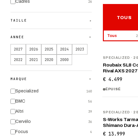
Cadres
26
TOUS
TAILLE
▾
Tous
2
ANNÉE
▾
2027
2026
2025
2024
2023
NOUVEAU
SPECIALIZED
· 2
2022
2021
2020
2000
Roubaix SL8 C
Rival AXS 2027
€ 4.499
MARQUE
▾
ÉPUISÉ
Specialized
160
BMC
56
NOUVEAU
Altri
39
SPECIALIZED
· 2
S-Works Tarma
Cervélo
36
Shimano Dura-
Focus
4
€ 13.999