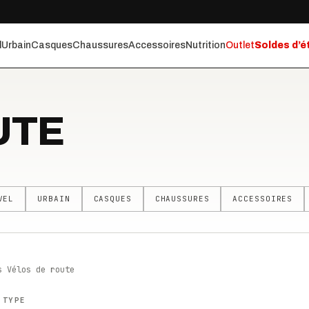
l
Urbain
Casques
Chaussures
Accessoires
Nutrition
Outlet
Soldes d’é
UTE
VEL
URBAIN
CASQUES
CHAUSSURES
ACCESSOIRES
s Vélos de route
 TYPE