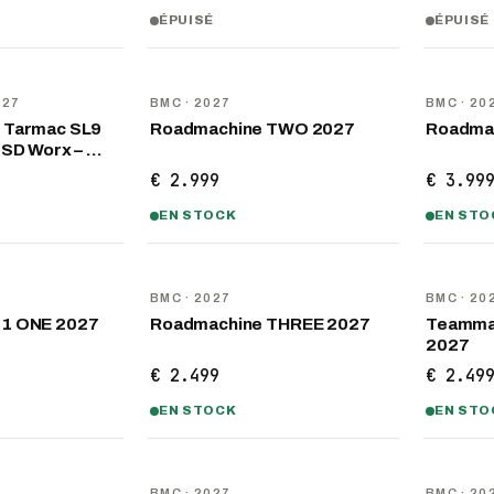
ÉPUISÉ
ÉPUISÉ
NOUVEAU
NOUVEA
027
BMC
· 2027
BMC
· 20
 Tarmac SL9
Roadmachine TWO 2027
Roadma
 SD Worx – …
€ 2.999
€ 3.99
EN STOCK
EN STO
NOUVEAU
NOUVEA
BMC
· 2027
BMC
· 20
01 ONE 2027
Roadmachine THREE 2027
Teamma
2027
€ 2.499
€ 2.49
EN STOCK
EN STO
NOUVEAU
NOUVEA
BMC
· 2027
BMC
· 20