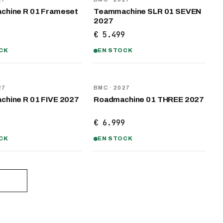
hine R 01 Frameset
Teammachine SLR 01 SEVEN
2027
9
€ 5.499
CK
EN STOCK
U
NOUVEAU
27
BMC
· 2027
hine R 01 FIVE 2027
Roadmachine 01 THREE 2027
9
€ 6.999
CK
EN STOCK