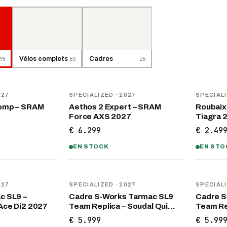
95
Vélos complets
83
Cadres
26
NOUVEAU
NOUVEA
027
SPECIALIZED
· 2027
SPECIAL
omp – SRAM
Aethos 2 Expert – SRAM
Roubaix
Force AXS 2027
Tiagra 
€ 6.299
€ 2.49
EN STOCK
EN STO
NOUVEAU
NOUVEA
027
SPECIALIZED
· 2027
SPECIAL
c SL9 –
Cadre S-Works Tarmac SL9
Cadre S
Ace Di2 2027
Team Replica – Soudal Qui…
Team Rep
€ 5.999
€ 5.99