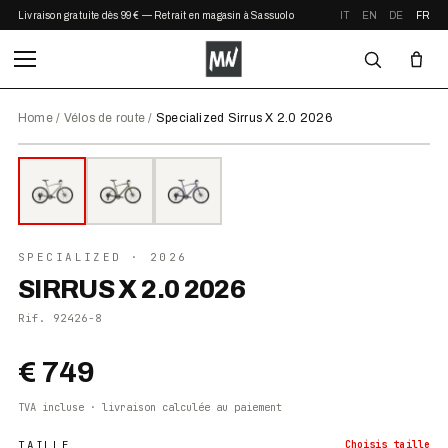
Livraison gratuite dès 99 € — Retrait en magasin à Sassuolo
IT
EN
DE
FR
Home
/
Vélos de route
/
Specialized Sirrus X 2.0 2026
⤢ ZOOM
2026
●
EN STOCK
SPECIALIZED
· 2026
SIRRUS X 2.0 2026
Rif.
92426-8
€ 749
TVA incluse · livraison calculée au paiement
TAILLE
Choisis
taille