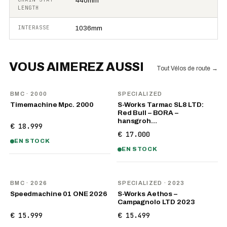
440mm
LENGTH
INTERASSE
1036mm
VOUS AIMEREZ AUSSI
Tout Vélos de route
→
BMC
· 2000
SPECIALIZED
Timemachine Mpc. 2000
S-Works Tarmac SL8 LTD:
Red Bull – BORA –
hansgroh…
€ 18.999
€ 17.000
EN STOCK
EN STOCK
NOUVEAU
BMC
· 2026
SPECIALIZED
· 2023
Speedmachine 01 ONE 2026
S-Works Aethos –
Campagnolo LTD 2023
€ 15.999
€ 15.499