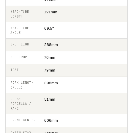
HEAD-TUBE
121mm
LENGTH
HEAD-TUBE
69.5°
ANGLE
B-B HEIGHT
288mm
B-B DROP
70mm
TRAIL
79mm
FORK LENGTH
395mm
(FULL)
OFFSET
51mm
FORCELLA /
RAKE
FRONT-CENTER
606mm
CHAIN-STAY