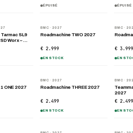
ÉPUISÉ
ÉPUISÉ
NOUVEAU
NOUVEA
027
BMC
· 2027
BMC
· 20
 Tarmac SL9
Roadmachine TWO 2027
Roadma
 SD Worx – …
€ 2.999
€ 3.99
EN STOCK
EN STO
NOUVEAU
NOUVEA
BMC
· 2027
BMC
· 20
01 ONE 2027
Roadmachine THREE 2027
Teamma
2027
€ 2.499
€ 2.49
EN STOCK
EN STO
NOUVEAU
NOUVEA
BMC
· 2027
BMC
· 20