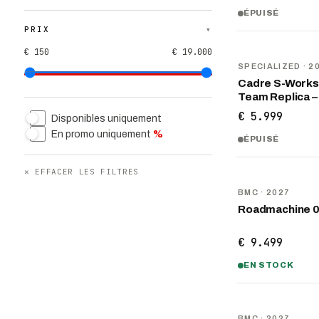
ÉPUISÉ
PRIX
▾
€ 150
€ 19.000
NOUVEAU
SPECIALIZED
· 2
Cadre S-Works
Team Replica –
€ 5.999
Disponibles uniquement
En promo uniquement
%
ÉPUISÉ
✕
EFFACER LES FILTRES
NOUVEAU
BMC
· 2027
Roadmachine 
€ 9.499
EN STOCK
NOUVEAU
BMC
· 2027