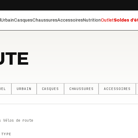
l
Urbain
Casques
Chaussures
Accessoires
Nutrition
Outlet
Soldes d’é
UTE
VEL
URBAIN
CASQUES
CHAUSSURES
ACCESSOIRES
s Vélos de route
 TYPE