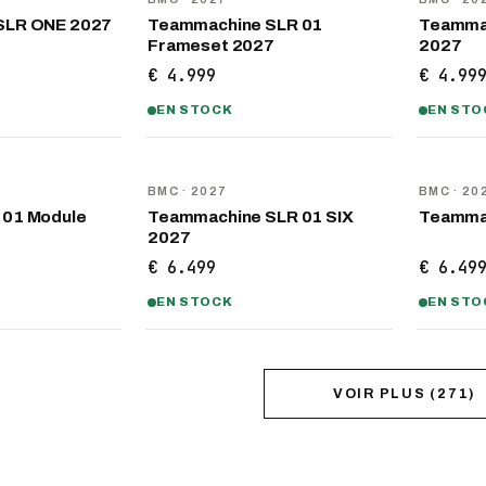
SLR ONE 2027
Teammachine SLR 01
Teammac
Frameset 2027
2027
€ 4.999
€ 4.99
EN STOCK
EN STO
NOUVEAU
NOUVEA
BMC
· 2027
BMC
· 20
 01 Module
Teammachine SLR 01 SIX
Teammac
2027
€ 6.499
€ 6.49
EN STOCK
EN STO
VOIR PLUS
(
271
)