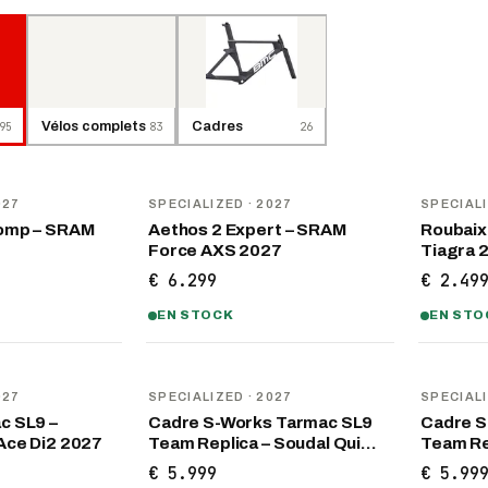
95
Vélos complets
83
Cadres
26
NOUVEAU
NOUVEA
027
SPECIALIZED
· 2027
SPECIAL
omp – SRAM
Aethos 2 Expert – SRAM
Roubaix
Force AXS 2027
Tiagra 
€ 6.299
€ 2.49
EN STOCK
EN STO
NOUVEAU
NOUVEA
027
SPECIALIZED
· 2027
SPECIAL
c SL9 –
Cadre S-Works Tarmac SL9
Cadre S
Ace Di2 2027
Team Replica – Soudal Qui…
Team Rep
€ 5.999
€ 5.99