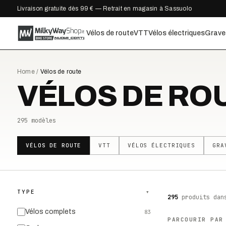
Livraison gratuite dès 99 € — Retrait en magasin à Sassuolo
Vélos de route
VTT
Vélos électriques
Grave
Home
/
Vélos de route
VÉLOS DE RO
295
modèles
VÉLOS DE ROUTE
VTT
VÉLOS ÉLECTRIQUES
GRA
TYPE
▾
295
produits
dan
Vélos complets
83
PARCOURIR PAR