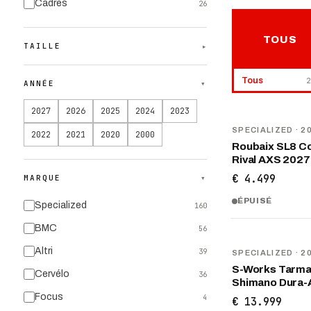
Cadres
26
TOUS
TAILLE
▾
Tous
2
ANNÉE
▾
2027
2026
2025
2024
2023
NOUVEAU
SPECIALIZED
· 2
2022
2021
2020
2000
Roubaix SL8 C
Rival AXS 2027
€ 4.499
MARQUE
▾
ÉPUISÉ
Specialized
160
BMC
56
NOUVEAU
Altri
39
SPECIALIZED
· 2
S-Works Tarma
Cervélo
36
Shimano Dura-
Focus
4
€ 13.999