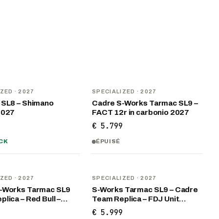
U
NOUVEAU
IZED
· 2027
SPECIALIZED
· 2027
 SL8 – Shimano
Cadre S-Works Tarmac SL9 –
2027
FACT 12r in carbonio 2027
9
€ 5.799
CK
ÉPUISÉ
U
NOUVEAU
IZED
· 2027
SPECIALIZED
· 2027
-Works Tarmac SL9
S-Works Tarmac SL9 – Cadre
lica – Red Bull –…
Team Replica – FDJ Unit…
9
€ 5.999