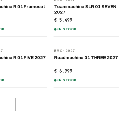
hine R 01 Frameset
Teammachine SLR 01 SEVEN
2027
9
€ 5.499
CK
EN STOCK
U
NOUVEAU
27
BMC
· 2027
hine R 01 FIVE 2027
Roadmachine 01 THREE 2027
9
€ 6.999
CK
EN STOCK