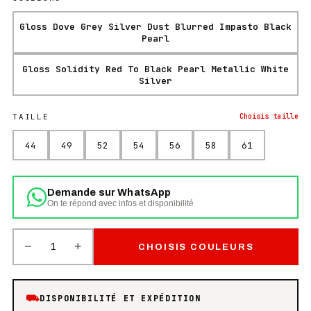
Gloss Dove Grey Silver Dust Blurred Impasto Black
Pearl
Gloss Solidity Red To Black Pearl Metallic White
Silver
TAILLE
Choisis
taille
44
49
52
54
56
58
61
Demande sur WhatsApp
On te répond avec infos et disponibilité
−
+
1
CHOISIS COULEURS
⛟
DISPONIBILITÉ ET EXPÉDITION