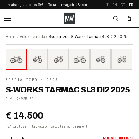
Livraison gratuite dès 99 € — Retrait en magasin à Sassuolo
IT
EN
DE
FR
Home
/
Vélos de route
/
Specialized S-Works Tarmac SL8 Di2 2025
⤢ ZOOM
2025
SPECIALIZED
· 2025
S-WORKS TARMAC SL8 DI2 2025
Rif.
94925-01
€ 14.500
TVA incluse · livraison calculée au paiement
COULEURS
Choisis
couleurs