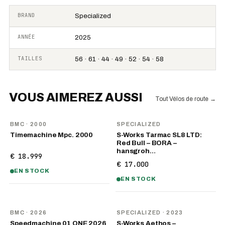
BRAND
Specialized
ANNÉE
2025
TAILLES
56 · 61 · 44 · 49 · 52 · 54 · 58
VOUS AIMEREZ AUSSI
Tout Vélos de route
→
BMC
· 2000
SPECIALIZED
Timemachine Mpc. 2000
S-Works Tarmac SL8 LTD:
Red Bull – BORA –
hansgroh…
€ 18.999
€ 17.000
EN STOCK
EN STOCK
NOUVEAU
BMC
· 2026
SPECIALIZED
· 2023
Speedmachine 01 ONE 2026
S-Works Aethos –