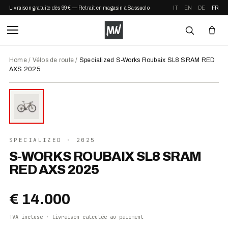
Livraison gratuite dès 99 € — Retrait en magasin à Sassuolo
IT
EN
DE
FR
Home
/
Vélos de route
/
Specialized S-Works Roubaix SL8 SRAM RED
AXS 2025
⤢ ZOOM
2025
SPECIALIZED
· 2025
S-WORKS ROUBAIX SL8 SRAM
RED AXS 2025
€ 14.000
TVA incluse · livraison calculée au paiement