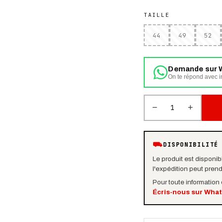
TAILLE
44
49
52
Demande sur 
On te répond avec in
−
+
1
⛟
DISPONIBILITÉ
Le produit est disponibl
l'expédition peut pren
Pour toute information
Écris-nous sur Wha