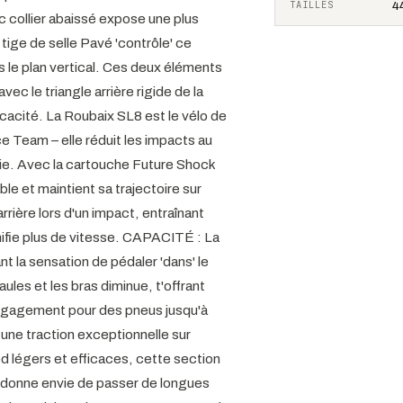
TAILLES
44
ec collier abaissé expose une plus
tige de selle Pavé 'contrôle' ce
 le plan vertical. Ces deux éléments
c le triangle arrière rigide de la
cacité. La Roubaix SL8 est le vélo de
e Team – elle réduit les impacts au
rie. Avec la cartouche Future Shock
able et maintient sa trajectoire sur
rière lors d'un impact, entraînant
gnifie plus de vitesse. CAPACITÉ : La
t la sensation de pédaler 'dans' le
paules et les bras diminue, t'offrant
dégagement pour des pneus jusqu'à
une traction exceptionnelle sur
d légers et efficaces, cette section
 donne envie de passer de longues