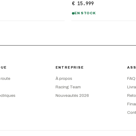
€ 15.999
EN STOCK
QUE
ENTREPRISE
ASS
 route
À propos
FAQ
Racing Team
Livr
ectriques
Nouveautés 2026
Reto
Fin
Cont