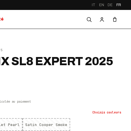
IT
EN
DE
FR
té
25
X SL8 EXPERT 2025
lculée au paiement
Choisis
couleurs
let Pearl
Satin Cooper Smoke