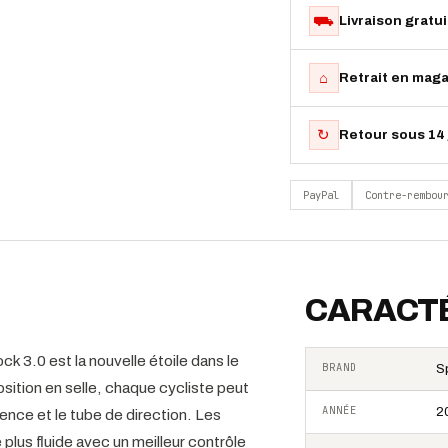
⛟
Livraison gratu
⌂
Retrait en maga
↻
Retour sous 14 
PayPal
Contre-rembou
CARACTÉ
.0 est la nouvelle étoile dans le
BRAND
S
osition en selle, chaque cycliste peut
ANNÉE
2
ence et le tube de direction. Les
 plus fluide avec un meilleur contrôle