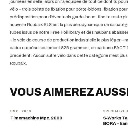
journées en selle, alors on l'a équipée de tout ce dont tu pour
vélo – trois points de fixation pour porte-bidons, fixation pou
prédisposition pour d'éventuels garde-boue. Il ne te reste 
nouvelle Roubaix SL8 est la plus aérodynamique de sa catégo
tubes issus de notre Free Foil library et des haubans abaissé
– le vélo de course de production industrielle le plus léger 
cadre qui pèse seulement 825 grammes, en carbone FACT 12
précédent. Aucun autre vélo dans cette catégorie n'est plus 
Roubaix.
VOUS AIMEREZ AUSS
BMC
· 2000
SPECIALIZE
Timemachine Mpc. 2000
S-Works Tar
BORA – ha