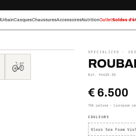
l
Urbain
Casques
Chaussures
Accessoires
Nutrition
Outlet
Soldes d’é
⤢ ZOOM
SPECIALIZED
· 20
ROUBAI
Rif.
94425-30
€ 6.500
TVA incluse · livraison ca
COULEURS
Gloss Sea Foam Vio