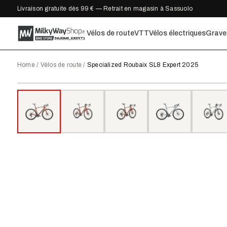
Livraison gratuite dès 99 € — Retrait en magasin à Sassuolo
Vélos de route
VTT
Vélos électriques
Grave
Home
/
Vélos de route
/
Specialized Roubaix SL8 Expert 2025
2025