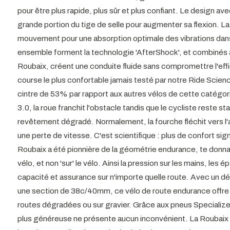
pour être plus rapide, plus sûr et plus confiant. Le design av
grande portion du tige de selle pour augmenter sa flexion. La 
mouvement pour une absorption optimale des vibrations dans
ensemble forment la technologie 'AfterShock', et combinés ave
Roubaix, créent une conduite fluide sans compromettre l'effi
course le plus confortable jamais testé par notre Ride Scienc
cintre de 53% par rapport aux autres vélos de cette catégo
3.0, la roue franchit l'obstacle tandis que le cycliste reste st
revêtement dégradé. Normalement, la fourche fléchit vers l'ar
une perte de vitesse. C'est scientifique : plus de confort si
Roubaix a été pionnière de la géométrie endurance, te donnan
vélo, et non 'sur' le vélo. Ainsi la pression sur les mains, les é
capacité et assurance sur n'importe quelle route. Avec un 
une section de 38c/40mm, ce vélo de route endurance offre 
routes dégradées ou sur gravier. Grâce aux pneus Specialize
plus généreuse ne présente aucun inconvénient. La Roubaix