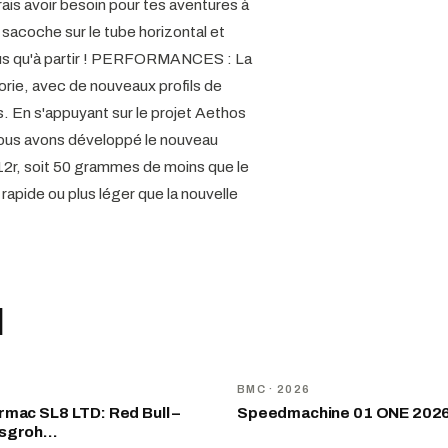
rais avoir besoin pour tes aventures à
r sacoche sur le tube horizontal et
plus qu'à partir ! PERFORMANCES : La
rie, avec de nouveaux profils de
s. En s'appuyant sur le projet Aethos
– nous avons développé le nouveau
r, soit 50 grammes de moins que le
rapide ou plus léger que la nouvelle
I
NOUVEAU
D
BMC
· 2026
mac SL8 LTD: Red Bull –
Speedmachine 01 ONE 202
nsgroh…