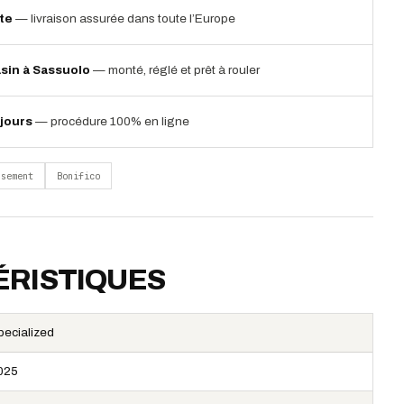
ite
— livraison assurée dans toute l’Europe
sin à Sassuolo
— monté, réglé et prêt à rouler
jours
— procédure 100% en ligne
rsement
Bonifico
RISTIQUES
pecialized
025