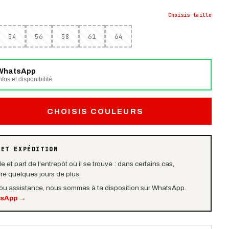
Choisis
taille
54
56
58
61
64
WhatsApp
fos et disponibilité
CHOISIS COULEURS
 ET EXPÉDITION
e et part de l'entrepôt où il se trouve : dans certains cas,
dre quelques jours de plus.
 ou assistance, nous sommes à ta disposition sur WhatsApp.
tsApp
→