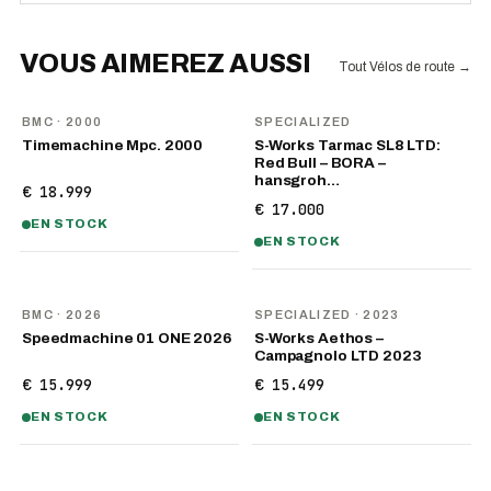
VOUS AIMEREZ AUSSI
Tout Vélos de route
→
BMC
· 2000
SPECIALIZED
Timemachine Mpc. 2000
S-Works Tarmac SL8 LTD:
Red Bull – BORA –
hansgroh…
€ 18.999
€ 17.000
EN STOCK
EN STOCK
NOUVEAU
BMC
· 2026
SPECIALIZED
· 2023
Speedmachine 01 ONE 2026
S-Works Aethos –
Campagnolo LTD 2023
€ 15.999
€ 15.499
EN STOCK
EN STOCK