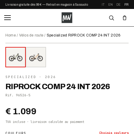
Livraison gratuite dès 99 € — Retrait en magasin à Sassuolo
IT
EN
DE
FR
Home
/
Vélos de route
/
Specialized RIPROCK COMP 24 INT 2026
⤢ ZOOM
2026
●
EN STOCK
SPECIALIZED
· 2026
RIPROCK COMP 24 INT 2026
Rif.
96526-5
€ 1.099
TVA incluse · livraison calculée au paiement
COULEURS
Choisis
couleurs