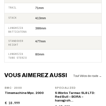
TRAIL
71mm
STACK
413mm
LUNGHEZZA
386mm
BATTICATENA
STANDOVER
477mm
HEIGHT
LUNGHEZZA
80mm
TUBO STERZO
VOUS AIMEREZ AUSSI
Tout Vélos de route
→
BMC
· 2000
SPECIALIZED
Timemachine Mpc. 2000
S-Works Tarmac SL8 LTD:
Red Bull – BORA –
hansgroh…
€ 18.999