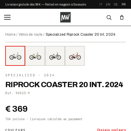
Livraison gratuite dès 99 € — Retrait en magasin à Sassuolo
IT
EN
DE
FR
Home
/
Vélos de route
/
Specialized Riprock Coaster 20 Int. 2024
⤢ ZOOM
2024
●
EN STOCK
SPECIALIZED
· 2024
RIPROCK COASTER 20 INT. 2024
Rif.
96523-9
€ 369
TVA incluse · livraison calculée au paiement
COULEURS
Choisis
couleurs