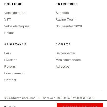
BOUTIQUE
ENTREPRISE
Vélos de route
À propos
VTT
Racing Team
Vélos électriques
Nouveautés 2026
Soldes
ASSISTANCE
COMPTE
FAQ
Se connecter
Livraison
Mes commandes
Retours
Adresses
Financement
Contact
© 2026 Nuova Corti Shop Srl — Sassuolo (MO), Italie · TVA 03083040364
·
Privacy
·
CGV
·
Préférences cookies
PayPal
Paiement à la livraison
Virement