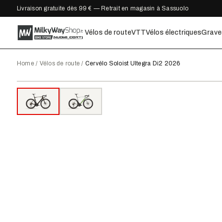
Livraison gratuite dès 99 € — Retrait en magasin à Sassuolo
Vélos de route
VTT
Vélos électriques
Grave
Home
/
Vélos de route
/
Cervélo Soloist Ultegra Di2 2026
2026
●
EN STOCK