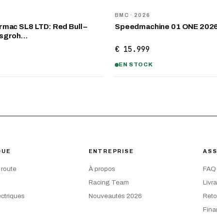
NOUVEAU
D
BMC
· 2026
mac SL8 LTD: Red Bull –
Speedmachine 01 ONE 202
nsgroh…
€ 15.999
EN STOCK
QUE
ENTREPRISE
ASS
 route
À propos
FAQ
Racing Team
Livr
ectriques
Nouveautés 2026
Reto
Fin