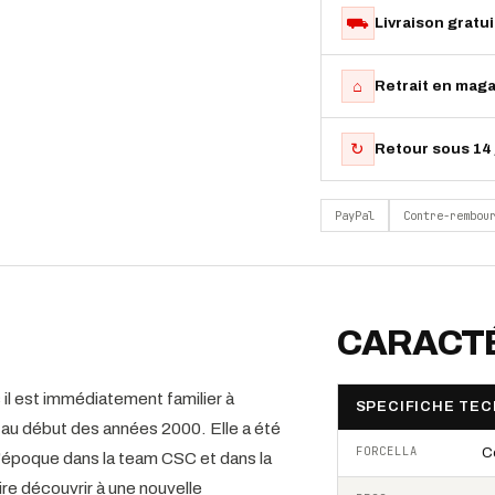
⛟
Livraison gratu
⌂
Retrait en maga
↻
Retour sous 14 
PayPal
Contre-rembou
CARACTÉ
s il est immédiatement familier à
SPECIFICHE TEC
au début des années 2000. Elle a été
FORCELLA
C
 l'époque dans la team CSC et dans la
re découvrir à une nouvelle