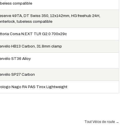
ubeless compatible
eserve 49TA, DT Swiss 350, 12x142mm, HG freehub 24H,
enterlock, tubeless compatible
ittoria Corsa N.EXT TLR G2.0 700x29c
ervélo HB13 Carbon, 31.8mm clamp
ervélo ST36 Alloy
ervélo SP27 Carbon
rologo Nago R4 PAS Tirox Lightweight
Tout Vélos de route
→