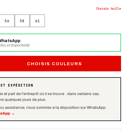
Choisis
taille
56
58
61
WhatsApp
fos et disponibilité
CHOISIS COULEURS
 ET EXPÉDITION
e et part de l'entrepôt où il se trouve : dans certains cas,
dre quelques jours de plus.
 ou assistance, nous sommes à ta disposition sur WhatsApp.
tsApp
→