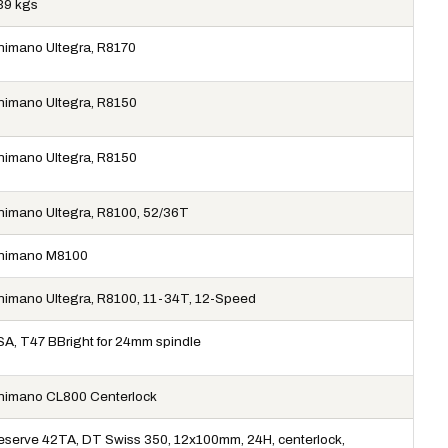
.39 kgs
himano Ultegra, R8170
himano Ultegra, R8150
himano Ultegra, R8150
himano Ultegra, R8100, 52/36T
himano M8100
himano Ultegra, R8100, 11-34T, 12-Speed
SA, T47 BBright for 24mm spindle
himano CL800 Centerlock
eserve 42TA, DT Swiss 350, 12x100mm, 24H, centerlock,