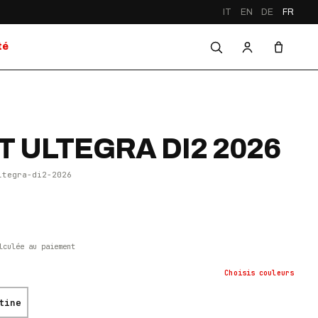
IT
EN
DE
FR
té
T ULTEGRA DI2 2026
ltegra-di2-2026
lculée au paiement
Choisis
couleurs
tine