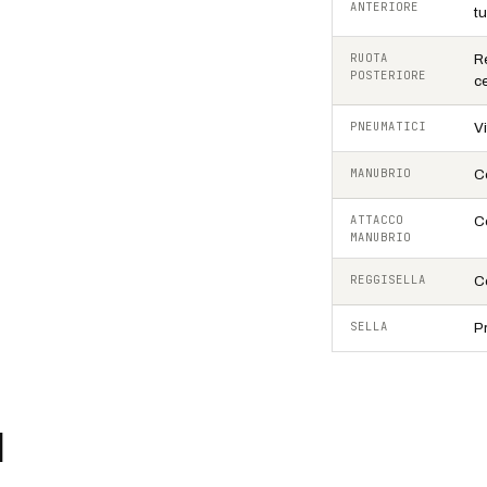
ANTERIORE
t
RUOTA
R
POSTERIORE
c
PNEUMATICI
V
MANUBRIO
C
ATTACCO
C
MANUBRIO
REGGISELLA
C
SELLA
P
I