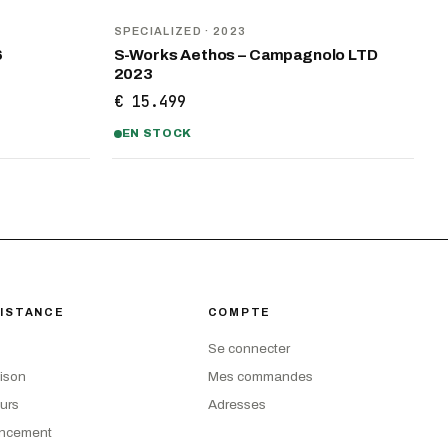
SPECIALIZED
· 2023
6
S-Works Aethos – Campagnolo LTD
2023
€ 15.499
EN STOCK
ISTANCE
COMPTE
Se connecter
aison
Mes commandes
urs
Adresses
ancement