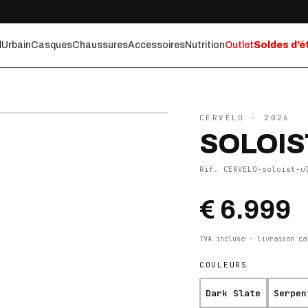
l
Urbain
Casques
Chaussures
Accessoires
Nutrition
Outlet
Soldes d’é
⤢ ZOOM
CERVÉLO
· 2026
SOLOIS
Rif.
CERVELO-soloist-u
€ 6.999
TVA incluse · livraison ca
COULEURS
Dark Slate
Serpen