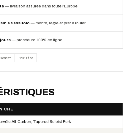
ite
— livraison assurée dans toute l’Europe
sin à Sassuolo
— monté, réglé et prêt à rouler
jours
— procédure 100% en ligne
rsement
Bonifico
RISTIQUES
NICHE
ervélo All-Carbon, Tapered Soloist Fork