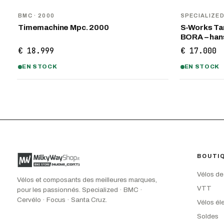
BMC
· 2000
SPECIALIZE
Timemachine Mpc. 2000
S-Works Tar
BORA – ha
€ 18.999
€ 17.000
EN STOCK
EN STOCK
BOUTI
Vélos de
Vélos et composants des meilleures marques,
VTT
pour les passionnés. Specialized · BMC ·
Cervélo · Focus · Santa Cruz.
Vélos él
Soldes