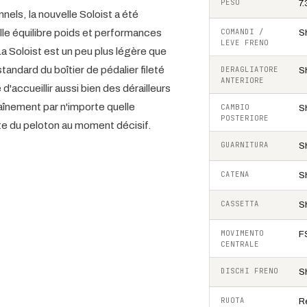
PESO
7
els, la nouvelle Soloist a été
lle équilibre poids et performances
COMANDI /
S
LEVE FRENO
La Soloist est un peu plus légère que
tandard du boîtier de pédalier fileté
DERAGLIATORE
S
ANTERIORE
'accueillir aussi bien des dérailleurs
raînement par n'importe quelle
CAMBIO
S
POSTERIORE
tête du peloton au moment décisif.
GUARNITURA
S
CATENA
S
CASSETTA
S
MOVIMENTO
F
CENTRALE
DISCHI FRENO
S
RUOTA
R