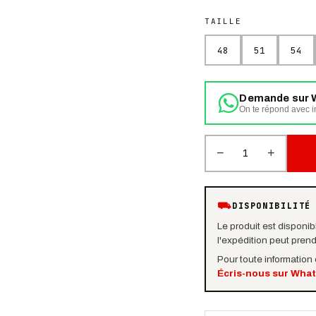
TAILLE
48
51
54
Demande sur 
On te répond avec in
−
+
1
⛟
DISPONIBILITÉ
Le produit est disponibl
l'expédition peut pren
Pour toute information
Écris-nous sur Wha