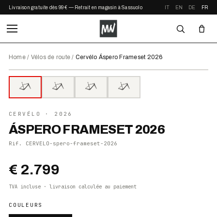
Livraison gratuite dès 99 € — Retrait en magasin à Sassuolo
IT
EN
DE
FR
Home
/
Vélos de route
/
Cervélo Áspero Frameset 2026
⤢ ZOOM
2026
●
EN STOCK
CERVÉLO
· 2026
ÁSPERO FRAMESET 2026
Rif.
CERVELO-spero-frameset-2026
€ 2.799
TVA incluse · livraison calculée au paiement
COULEURS