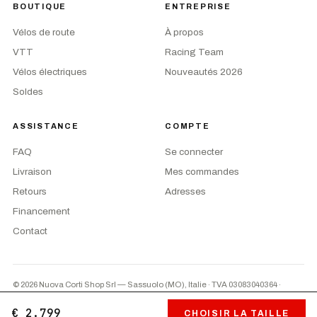
BOUTIQUE
ENTREPRISE
Vélos de route
À propos
VTT
Racing Team
Vélos électriques
Nouveautés 2026
Soldes
ASSISTANCE
COMPTE
FAQ
Se connecter
Livraison
Mes commandes
Retours
Adresses
Financement
Contact
© 2026 Nuova Corti Shop Srl — Sassuolo (MO), Italie · TVA 03083040364
·
Privacy
·
CGV
·
Préférences cookies
PayPal
Paiement à la livraison
Virement
€ 2.799
CHOISIR LA TAILLE