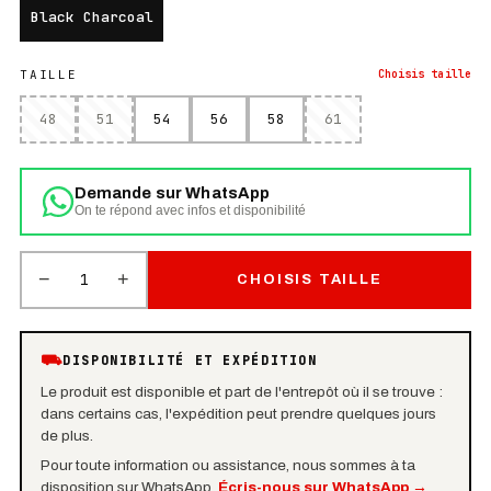
Black Charcoal
TAILLE
Choisis
taille
48
51
54
56
58
61
Demande sur WhatsApp
On te répond avec infos et disponibilité
−
+
1
CHOISIS TAILLE
⛟
DISPONIBILITÉ ET EXPÉDITION
Le produit est disponible et part de l'entrepôt où il se trouve :
dans certains cas, l'expédition peut prendre quelques jours
de plus.
Pour toute information ou assistance, nous sommes à ta
disposition sur WhatsApp.
Écris-nous sur WhatsApp
→