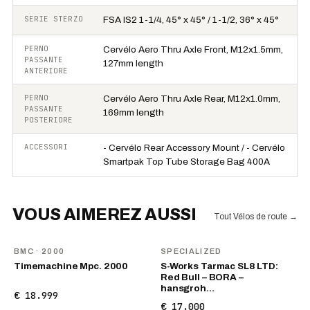
SERIE STERZO
FSA IS2 1-1/4, 45° x 45° / 1-1/2, 36° x 45°
PERNO
Cervélo Aero Thru Axle Front, M12x1.5mm,
PASSANTE
127mm length
ANTERIORE
PERNO
Cervélo Aero Thru Axle Rear, M12x1.0mm,
PASSANTE
169mm length
POSTERIORE
ACCESSORI
- Cervélo Rear Accessory Mount / - Cervélo
Smartpak Top Tube Storage Bag 400A
VOUS AIMEREZ AUSSI
Tout Vélos de route
→
BMC
· 2000
SPECIALIZED
Timemachine Mpc. 2000
S-Works Tarmac SL8 LTD:
Red Bull – BORA –
hansgroh…
€ 18.999
€ 17.000