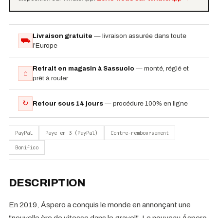
Livraison gratuite
— livraison assurée dans toute
⛟
l’Europe
Retrait en magasin à Sassuolo
— monté, réglé et
⌂
prêt à rouler
↻
Retour sous 14 jours
— procédure 100% en ligne
PayPal
Paye en 3 (PayPal)
Contre-remboursement
Bonifico
DESCRIPTION
En 2019, Áspero a conquis le monde en annonçant une
"nouvelle ère de vitesse dans le gravel". Le nouveau Áspero