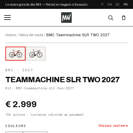
Livraison gratuite dès 99 € — Retrait en magasin à Sassuolo
IT
EN
DE
FR
Home
/
Vélos de route
/
BMC Teammachine SLR TWO 2027
⤢ ZOOM
2027
●
EN STOCK
BMC
· 2027
TEAMMACHINE SLR TWO 2027
Rif.
BMC-teammachine-slr-two-2027
€ 2.999
TVA incluse · livraison calculée au paiement
COULEURS
Choisis
couleurs