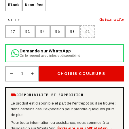
Black
Neon Red
TAILLE
Choisis
taille
47
51
54
56
58
61
Demande sur WhatsApp
On te répond avec infos et disponibilité
−
+
1
CHOISIS COULEURS
⛟
DISPONIBILITÉ ET EXPÉDITION
Le produit est disponible et part de l'entrepôt où il se trouve :
dans certains cas, l'expédition peut prendre quelques jours
de plus.
Pour toute information ou assistance, nous sommes à ta
disposition sur WhatsApp.
Écris-nous sur WhatsApp
→