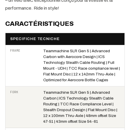
– un vélo BMC exceptionnel conçu pour la vitesse et la
performance. Ride in style!
CARACTÉRISTIQUES
SPECIFICHE TECNICHE
FRAME
Teammachine SLR Gen 5 | Advanced
Carbon with Aerocore Design | ICS
Technology Stealth Cable Routing | Full
Mount - UDH | TCC Race compliance level |
Flat Mount Disc | 12 x 142mm Thru-Axle |
Optimized for Aerocore Bottle Cages
FORK
Teammachine SLR Gen 5 | Advanced
Carbon | ICS Technology Stealth Cable
Routing | TCC Race Compliance Level |
Stealth Dropout Design | Flat Mount Disc |
12 x 100mm Thru-Axle | 48mm offset Size
47-51 | 43mm offset Size 54-61