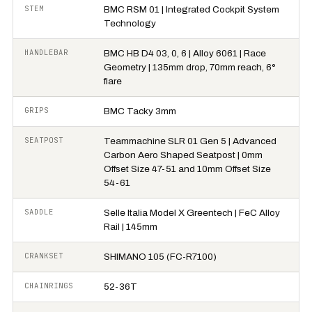
STEM
BMC RSM 01 | Integrated Cockpit System
Technology
HANDLEBAR
BMC HB D4 03, 0, 6 | Alloy 6061 | Race
Geometry | 135mm drop, 70mm reach, 6°
flare
GRIPS
BMC Tacky 3mm
SEATPOST
Teammachine SLR 01 Gen 5 | Advanced
Carbon Aero Shaped Seatpost | 0mm
Offset Size 47-51 and 10mm Offset Size
54-61
SADDLE
Selle Italia Model X Greentech | FeC Alloy
Rail | 145mm
CRANKSET
SHIMANO 105 (FC-R7100)
CHAINRINGS
52-36T