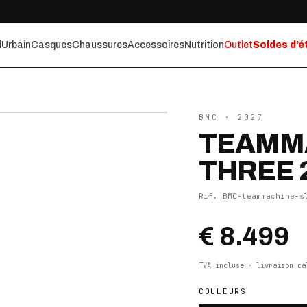
l
Urbain
Casques
Chaussures
Accessoires
Nutrition
Outlet
Soldes d’é
⤢ ZOOM
BMC
· 2027
TEAMMA
THREE 
Rif.
BMC-teammachine-s
€ 8.499
TVA incluse · livraison ca
COULEURS