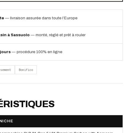
ite
— livraison assurée dans toute l’Europe
sin à Sassuolo
— monté, réglé et prêt à rouler
jours
— procédure 100% en ligne
rsement
Bonifico
RISTIQUES
NICHE