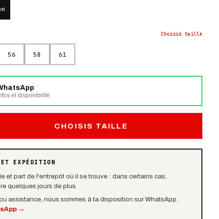
on
Choisis
taille
56
58
61
WhatsApp
fos et disponibilité
CHOISIS TAILLE
 ET EXPÉDITION
e et part de l'entrepôt où il se trouve : dans certains cas,
dre quelques jours de plus.
 ou assistance, nous sommes à ta disposition sur WhatsApp.
tsApp
→