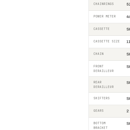
CHAINRINGS
5
POWER METER
4
CASSETTE
S
CASSETTE SIZE
1
CHAIN
S
FRONT
S
DERAILLEUR
REAR
S
DERAILLEUR
SHIFTERS
S
GEARS
2 
BOTTOM
S
BRACKET