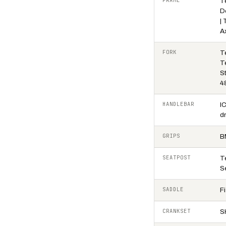
FRAME
T
D
|
A
FORK
T
T
S
4
HANDLEBAR
I
dr
GRIPS
B
SEATPOST
T
S
SADDLE
F
CRANKSET
S