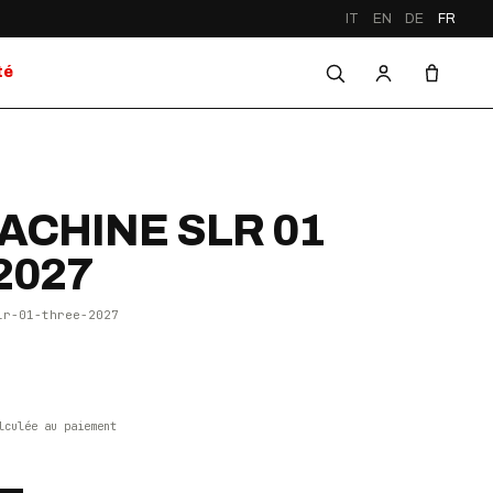
IT
EN
DE
FR
té
CHINE SLR 01
2027
lr-01-three-2027
lculée au paiement