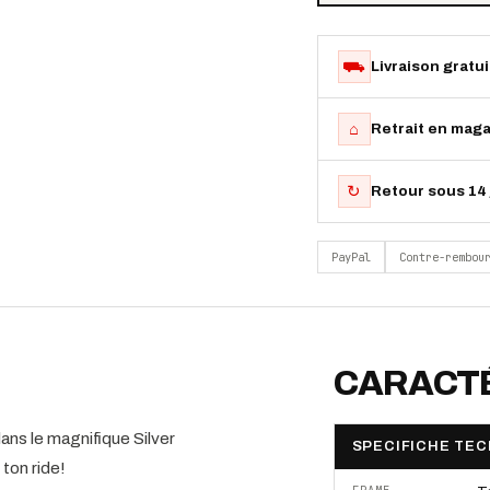
⛟
Livraison gratu
⌂
Retrait en maga
↻
Retour sous 14 
PayPal
Contre-rembou
CARACTÉ
s le magnifique Silver
SPECIFICHE TEC
ton ride!