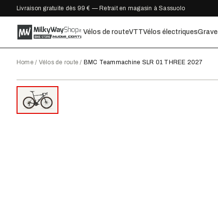
Livraison gratuite dès 99 € — Retrait en magasin à Sassuolo
Vélos de route
VTT
Vélos électriques
Grave
Home
/
Vélos de route
/
BMC Teammachine SLR 01 THREE 2027
2027
●
EN STOCK