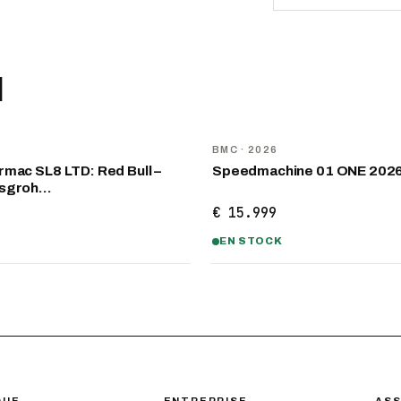
I
NOUVEAU
D
BMC
· 2026
mac SL8 LTD: Red Bull –
Speedmachine 01 ONE 202
nsgroh…
€ 15.999
EN STOCK