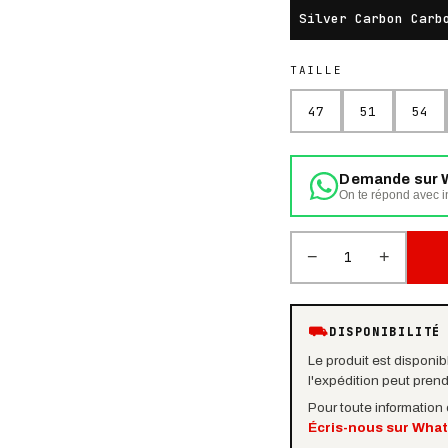
Silver Carbon Carb
TAILLE
47
51
54
Demande sur 
On te répond avec in
−
+
1
⛟
DISPONIBILITÉ
Le produit est disponibl
l'expédition peut pren
Pour toute information
Écris-nous sur Wha