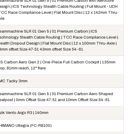
eammachine SLR 01 Gen 5 | 01 Premium Carbon with Aerocore
esign | ICS Technology Stealth Cable Routing | Full Mount - UDH
 TCC Race Compliance Level | Flat Mount Disc | 12 x 142mm Thru-
xle
eammachine SLR 01 Gen 5 | 01 Premium Carbon | ICS
echnology Stealth Cable Routing | TCC Race Compliance Level |
tealth Dropout Design | Flat Mount Disc | 12 x 100mm Thru-Axle |
8mm offset Size 47-51 43mm offset Size 54-61
CS Carbon Aero Gen 2 | One-Piece Full Carbon Cockpit | 135mm
op, 81mm reach, 12° flare
MC Tacky 3mm
eammachine SLR 01 Gen 5 | 01 Premium Carbon Aero Shaped
eatpost | 0mm Offset Size 47-51 and 10mm Offset Size 54-61
izik Vento Argo R3 | 140mm
HIMANO Ultegra (FC-R8100)