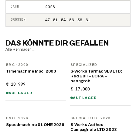
JAHR
2026
GRÖSSEN
47 · 51 · 54 · 56 · 58 · 61
DAS KÖNNTE DIR GEFALLEN
Alle Rennräder
→
BMC
· 2000
SPECIALIZED
Timemachine Mpc. 2000
S-Works Tarmac SL8 LTD:
Red Bull – BORA –
hansgroh…
€ 18.999
€ 17.000
AUF LAGER
AUF LAGER
NEU
BMC
· 2026
SPECIALIZED
· 2023
Speedmachine 01 ONE 2026
S-Works Aethos –
Campagnolo LTD 2023