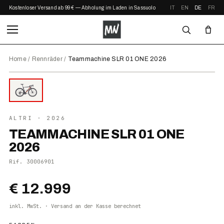
Kostenloser Versand ab 99 € — Abholung im Laden in Sassuolo
IT
EN
DE
FR
Home
/
Rennräder
/
Teammachine SLR 01 ONE 2026
⤢ ZOOM
2026
ALTRI
· 2026
TEAMMACHINE SLR 01 ONE
2026
Rif.
30006901
€ 12.999
inkl. MwSt. · Versand an der Kasse berechnet