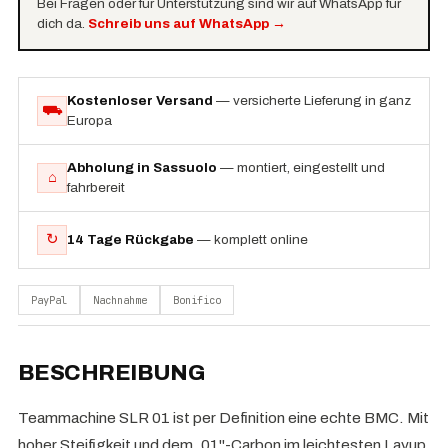
Bei Fragen oder für Unterstützung sind wir auf WhatsApp für
dich da.
Schreib uns auf WhatsApp
→
Kostenloser Versand
— versicherte Lieferung in ganz
⛟
Europa
Abholung in Sassuolo
— montiert, eingestellt und
⌂
fahrbereit
↻
14 Tage Rückgabe
— komplett online
PayPal
Nachnahme
Bonifico
BESCHREIBUNG
Teammachine SLR 01 ist per Definition eine echte BMC. Mit
hoher Steifigkeit und dem „01"-Carbon im leichtesten Layup