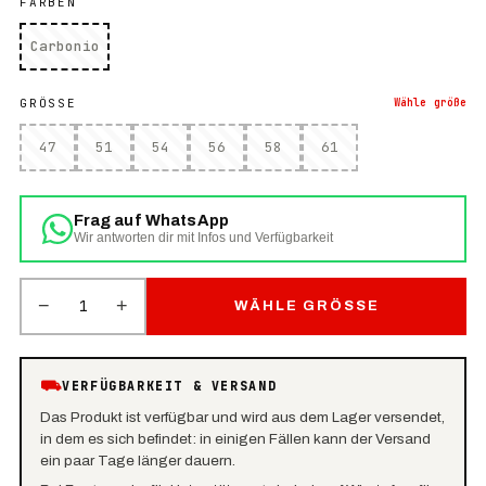
FARBEN
Carbonio
GRÖSSE
Wähle
größe
47
51
54
56
58
61
Frag auf WhatsApp
Wir antworten dir mit Infos und Verfügbarkeit
−
+
1
WÄHLE GRÖSSE
⛟
VERFÜGBARKEIT & VERSAND
Das Produkt ist verfügbar und wird aus dem Lager versendet,
in dem es sich befindet: in einigen Fällen kann der Versand
ein paar Tage länger dauern.