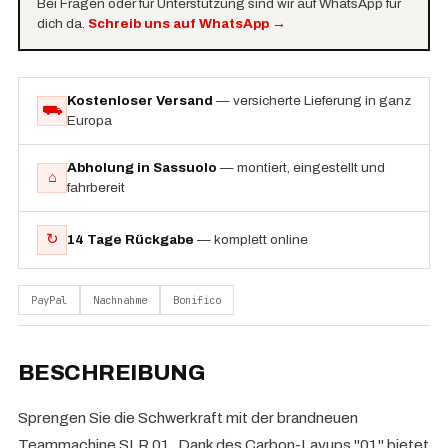
Bei Fragen oder für Unterstützung sind wir auf WhatsApp für
dich da.
Schreib uns auf WhatsApp
→
Kostenloser Versand
— versicherte Lieferung in ganz
⛟
Europa
Abholung in Sassuolo
— montiert, eingestellt und
⌂
fahrbereit
↻
14 Tage Rückgabe
— komplett online
PayPal
Nachnahme
Bonifico
BESCHREIBUNG
Sprengen Sie die Schwerkraft mit der brandneuen
Teammachine SLR 01. Dank des Carbon-Layups "01" bietet