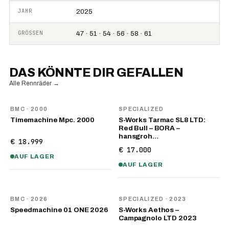
JAHR
2025
GRÖSSEN
47 · 51 · 54 · 56 · 58 · 61
DAS KÖNNTE DIR GEFALLEN
Alle Rennräder
→
BMC
· 2000
SPECIALIZED
Timemachine Mpc. 2000
S-Works Tarmac SL8 LTD:
Red Bull – BORA –
hansgroh…
€ 18.999
€ 17.000
AUF LAGER
AUF LAGER
NEU
BMC
· 2026
SPECIALIZED
· 2023
Speedmachine 01 ONE 2026
S-Works Aethos –
Campagnolo LTD 2023