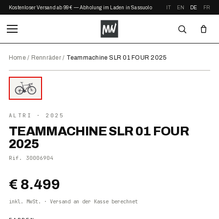
Kostenloser Versand ab 99 € — Abholung im Laden in Sassuolo
IT
EN
DE
FR
Home
/
Rennräder
/
Teammachine SLR 01 FOUR 2025
⤢ ZOOM
2025
ALTRI
· 2025
TEAMMACHINE SLR 01 FOUR
2025
Rif.
30006904
€ 8.499
inkl. MwSt. · Versand an der Kasse berechnet