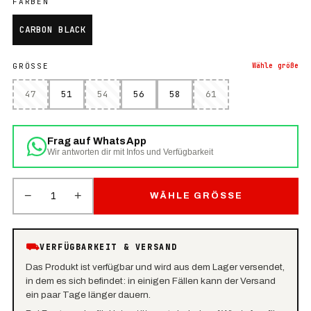
FARBEN
CARBON BLACK
GRÖSSE
Wähle
größe
47
51
54
56
58
61
Frag auf WhatsApp
Wir antworten dir mit Infos und Verfügbarkeit
−
+
1
WÄHLE GRÖSSE
⛟
VERFÜGBARKEIT & VERSAND
Das Produkt ist verfügbar und wird aus dem Lager versendet,
in dem es sich befindet: in einigen Fällen kann der Versand
ein paar Tage länger dauern.