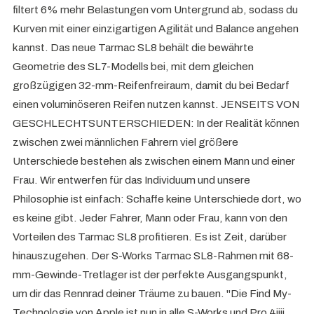
filtert 6% mehr Belastungen vom Untergrund ab, sodass du
Kurven mit einer einzigartigen Agilität und Balance angehen
kannst. Das neue Tarmac SL8 behält die bewährte
Geometrie des SL7-Modells bei, mit dem gleichen
großzügigen 32-mm-Reifenfreiraum, damit du bei Bedarf
einen voluminöseren Reifen nutzen kannst. JENSEITS VON
GESCHLECHTSUNTERSCHIEDEN: In der Realität können
zwischen zwei männlichen Fahrern viel größere
Unterschiede bestehen als zwischen einem Mann und einer
Frau. Wir entwerfen für das Individuum und unsere
Philosophie ist einfach: Schaffe keine Unterschiede dort, wo
es keine gibt. Jeder Fahrer, Mann oder Frau, kann von den
Vorteilen des Tarmac SL8 profitieren. Es ist Zeit, darüber
hinauszugehen. Der S-Works Tarmac SL8-Rahmen mit 68-
mm-Gewinde-Tretlager ist der perfekte Ausgangspunkt,
um dir das Rennrad deiner Träume zu bauen. "Die Find My-
Technologie von Apple ist nun in alle S-Works und Pro 4iiii