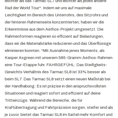
leichter als das Tarmac SL7 und leichter als jedes andere
Rad der World Tour*. Indem wir uns auf maximale
Leichtigkeit im Bereich des Unterrohrs, des Sitzrohrs und
der hinteren Rahmenseite konzentrierten, haben wir die
Erkenntnisse aus dem Aethos-Projekt umgesetzt. Die
Rahmenformen reagieren so effizient auf Belastungen,
dass wir die Materialstärke reduzieren und das Überflüssige
eliminieren konnten. *Mit Ausnahme jenes Moments, als
Kasper Asgreen mit unserem 585-Gramm-Aethos-Rahmen
eine Tour-Etappe fuhr. FAHRGEFÜHL: Das Steifigkeits-
Gewichts-Verhältnis des Tarmac SL8 ist 33% besser als
beim SL7. Das Tarmac SL8 setzt einen neuen Maßstab bei
der Handhabung: Es ist präzise in den anspruchsvollsten
Situationen und reagiert sofort und effizient auf deine
Tritteinzüge. Während die Bereiche, die für
Kraftübertragung und Fahrtpräzision sorgen, steifer sind als
je zuvor, bietet das Tarmac SL8 im Sattel mehr Komfort und