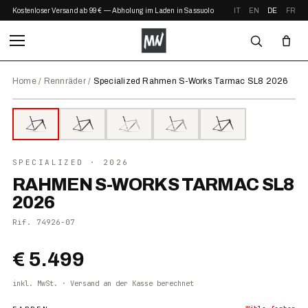
Kostenloser Versand ab 99 € — Abholung im Laden in Sassuolo
IT
EN
DE
FR
Home
/
Rennräder
/
Specialized Rahmen S-Works Tarmac SL8 2026
⤢ ZOOM
2026
SPECIALIZED
· 2026
RAHMEN S-WORKS TARMAC SL8
2026
Rif.
74926-07
€ 5.499
inkl. MwSt. · Versand an der Kasse berechnet