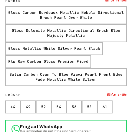
FARBEN
Wähle
farben
Gloss Carbon Bordeaux Metallic Nebula Directional
Brush Pearl Over White
Gloss Dolomite Metallic Directional Brush Blue
Majesty Metallic
Gloss Metallic White Silver Pearl Black
Rtp Raw Carbon Gloss Premium Fjord
Satin Carbon Cyan To Blue Viavi Pearl Front Edge
Fade Metallic White Silver
GRÖSSE
Wähle
größe
44
49
52
54
56
58
61
Frag auf WhatsApp
Wir antworten dir mit Infos und Verfügbarkeit