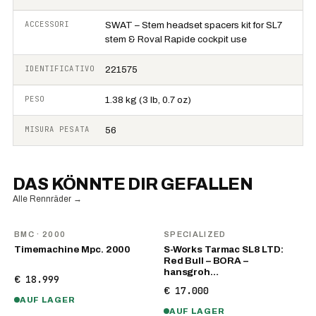
ACCESSORI
SWAT – Stem headset spacers kit for SL7
stem & Roval Rapide cockpit use
IDENTIFICATIVO
221575
PESO
1.38 kg (3 lb, 0.7 oz)
MISURA PESATA
56
DAS KÖNNTE DIR GEFALLEN
Alle Rennräder
→
BMC
· 2000
SPECIALIZED
Timemachine Mpc. 2000
S-Works Tarmac SL8 LTD:
Red Bull – BORA –
hansgroh…
€ 18.999
€ 17.000
AUF LAGER
AUF LAGER