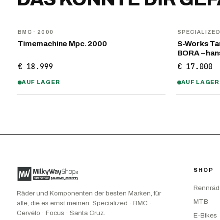
BMC
· 2000
SPECIALIZE
Timemachine Mpc. 2000
S-Works Tar
BORA – ha
€ 18.999
€ 17.000
AUF LAGER
AUF LAGER
SHOP
Rennräd
Räder und Komponenten der besten Marken, für
MTB
alle, die es ernst meinen. Specialized · BMC ·
Cervélo · Focus · Santa Cruz.
E-Bikes