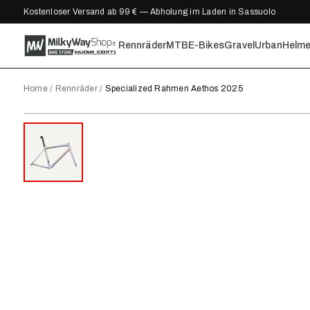
Kostenloser Versand ab 99 € — Abholung im Laden in Sassuolo
Rennräder
MTB
E-Bikes
Gravel
Urban
Helm
Home
/
Rennräder
/
Specialized Rahmen Aethos 2025
2025