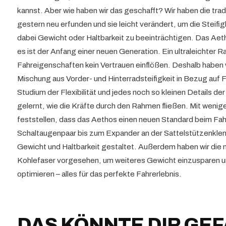
kannst. Aber wie haben wir das geschafft? Wir haben die tra
gestern neu erfunden und sie leicht verändert, um die Steifi
dabei Gewicht oder Haltbarkeit zu beeinträchtigen. Das Aetho
es ist der Anfang einer neuen Generation. Ein ultraleichter R
Fahreigenschaften kein Vertrauen einflößen. Deshalb haben 
Mischung aus Vorder- und Hinterradsteifigkeit in Bezug auf 
Studium der Flexibilität und jedes noch so kleinen Details de
gelernt, wie die Kräfte durch den Rahmen fließen. Mit weni
feststellen, dass das Aethos einen neuen Standard beim Fah
Schaltaugenpaar bis zum Expander an der Sattelstützenklemm
Gewicht und Haltbarkeit gestaltet. Außerdem haben wir die n
Kohlefaser vorgesehen, um weiteres Gewicht einzusparen u
optimieren – alles für das perfekte Fahrerlebnis.
DAS KÖNNTE DIR GE