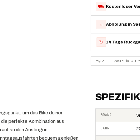
⛟
Kostenloser Ve
⌂
Abholung in Sa
↻
14 Tage Rückg
PayPal
Zahle in 3 (P
SPEZIFI
ngspunkt, um das Bike deiner
BRAND
S
die perfekte Kombination aus
JAHR
2
h auf steilen Anstiegen
Sonntagsausfahrten bequem genießen