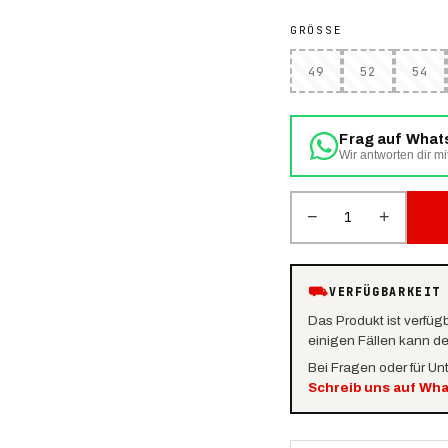
GRÖSSE
49
52
54
Frag auf Wha
Wir antworten dir mi
−
+
1
⛟
VERFÜGBARKEIT
Das Produkt ist verfüg
einigen Fällen kann d
Bei Fragen oder für Un
Schreib uns auf Wh