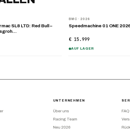
NEU
D
BMC
· 2026
mac SL8 LTD: Red Bull –
Speedmachine 01 ONE 202
nsgroh…
€ 15.999
AUF LAGER
UNTERNEHMEN
SER
er
Über uns
FAQ
Racing Team
Ver
Neu 2026
Rüc