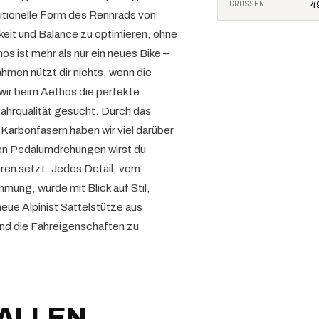
GRÖSSEN
49
ditionelle Form des Rennrads von
gkeit und Balance zu optimieren, ohne
s ist mehr als nur ein neues Bike –
ahmen nützt dir nichts, wenn die
wir beim Aethos die perfekte
Fahrqualität gesucht. Durch das
r Karbonfasern haben wir viel darüber
gen Pedalumdrehungen wirst du
ren setzt. Jedes Detail, vom
ung, wurde mit Blick auf Stil,
eue Alpinist Sattelstütze aus
nd die Fahreigenschaften zu
FALLEN