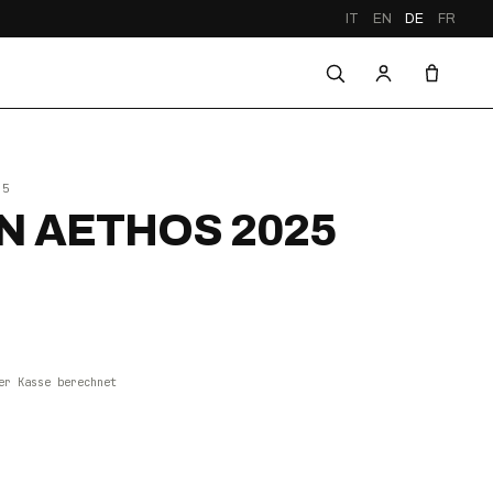
IT
EN
DE
FR
25
 AETHOS 2025
er Kasse berechnet