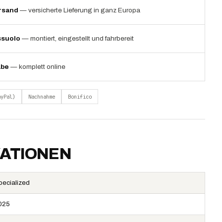
rsand
— versicherte Lieferung in ganz Europa
ssuolo
— montiert, eingestellt und fahrbereit
abe
— komplett online
ayPal)
Nachnahme
Bonifico
KATIONEN
pecialized
025