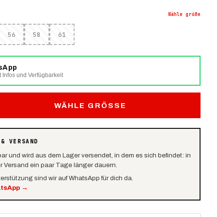
Wähle
größe
56
58
61
tsApp
t Infos und Verfügbarkeit
WÄHLE GRÖSSE
 & VERSAND
bar und wird aus dem Lager versendet, in dem es sich befindet: in
er Versand ein paar Tage länger dauern.
terstützung sind wir auf WhatsApp für dich da.
atsApp
→