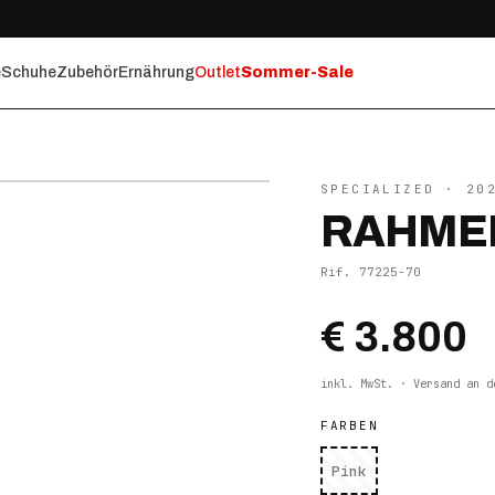
e
Schuhe
Zubehör
Ernährung
Outlet
Sommer-Sale
⤢ ZOOM
SPECIALIZED
· 20
RAHMEN
Rif.
77225-70
€ 3.800
inkl. MwSt. · Versand an d
FARBEN
Pink