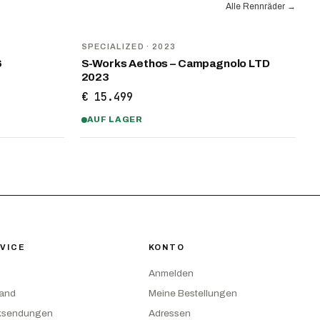
Alle Rennräder
→
SPECIALIZED
· 2023
6
S-Works Aethos – Campagnolo LTD
2023
€ 15.499
AUF LAGER
VICE
KONTO
Anmelden
sand
Meine Bestellungen
ksendungen
Adressen