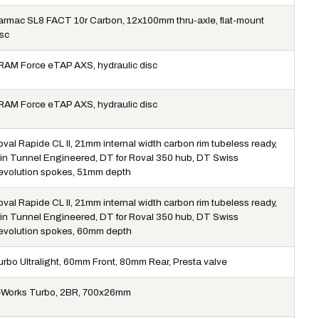
armac SL8 FACT 10r Carbon, 12x100mm thru-axle, flat-mount
isc
RAM Force eTAP AXS, hydraulic disc
RAM Force eTAP AXS, hydraulic disc
val Rapide CL II, 21mm internal width carbon rim tubeless ready,
in Tunnel Engineered, DT for Roval 350 hub, DT Swiss
evolution spokes, 51mm depth
val Rapide CL II, 21mm internal width carbon rim tubeless ready,
in Tunnel Engineered, DT for Roval 350 hub, DT Swiss
evolution spokes, 60mm depth
urbo Ultralight, 60mm Front, 80mm Rear, Presta valve
-Works Turbo, 2BR, 700x26mm