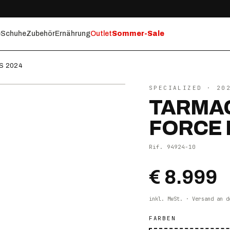
e
Schuhe
Zubehör
Ernährung
Outlet
Sommer-Sale
XS 2024
⤢ ZOOM
SPECIALIZED
· 20
TARMAC
FORCE 
Rif.
94924-10
€ 8.999
inkl. MwSt. · Versand an d
FARBEN