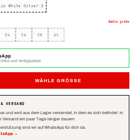
lic White Silver 2
Wähle
größe
54
56
58
61
tsApp
t Infos und Verfügbarkeit
WÄHLE GRÖSSE
 & VERSAND
bar und wird aus dem Lager versendet, in dem es sich befindet: in
er Versand ein paar Tage länger dauern.
terstützung sind wir auf WhatsApp für dich da.
atsApp
→