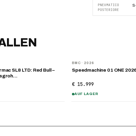
PNEUMATICO
S
POSTERIORE
FALLEN
NEU
D
BMC
· 2026
mac SL8 LTD: Red Bull –
Speedmachine 01 ONE 202
nsgroh…
€ 15.999
AUF LAGER