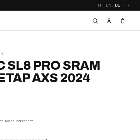
IT
EN
DE
FR
24
 SL8 PRO SRAM
ETAP AXS 2024
er Kasse berechnet