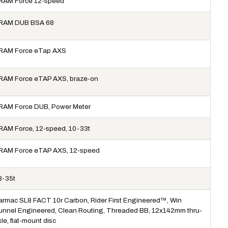
RAM Force 12-speed
RAM DUB BSA 68
RAM Force eTap AXS
RAM Force eTAP AXS, braze-on
RAM Force DUB, Power Meter
RAM Force, 12-speed, 10-33t
RAM Force eTAP AXS, 12-speed
8-35t
armac SL8 FACT 10r Carbon, Rider First Engineered™, Win
unnel Engineered, Clean Routing, Threaded BB, 12x142mm thru-
le, flat-mount disc