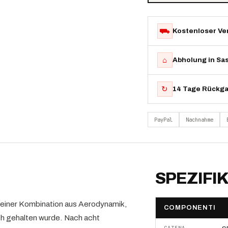
⛟
Kostenloser Ve
⌂
Abholung in Sa
↻
14 Tage Rückg
PayPal
Nachnahme
SPEZIFI
k einer Kombination aus Aerodynamik,
COMPONENTI
ich gehalten wurde. Nach acht