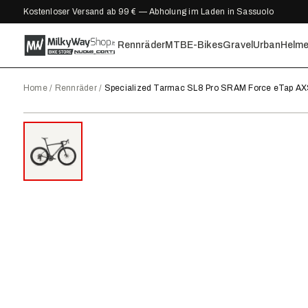
Kostenloser Versand ab 99 € — Abholung im Laden in Sassuolo
Rennräder
MTB
E-Bikes
Gravel
Urban
Helm
Home
/
Rennräder
/
Specialized Tarmac SL8 Pro SRAM Force eTap A
2024