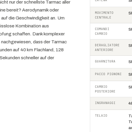
CATENA
S
cht nur der schnellste Tarmac aller
eine bereit? Aerodynamik oder
MOVIMENTO
S
 auf die Geschwindigkeit an. Um
CENTRALE
isslose Kombination aus
COMANDI
S
mpfung schaffen. Dank komplexer
CAMBIO
m nachgewiesen, dass der Tarmac
DERAGLIATORE
S
kunden auf 40 km Flachland, 128
ANTERIORE
Sekunden schneller auf der
GUARNITURA
S
PACCO PIGNONI
S
CAMBIO
S
POSTERIORE
INGRANAGGI
4
TELAIO
T
T
ax