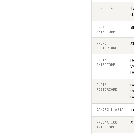
FORCELLA
T
d
FRENO
S
ANTERIORE
FRENO
S
POSTERIORE
RUOTA
Ro
ANTERIORE
W
R
RUOTA
Ro
POSTERIORE
W
R
CAMERE D'ARIA
T
PNEUMATICO
S
ANTERIORE