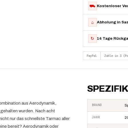
⛟
Kostenloser Ve
⌂
Abholung in Sa
↻
14 Tage Rückg
PayPal
Zahle in 3 (P
SPEZIFI
 Kombination aus Aerodynamik,
BRAND
S
h gehalten wurden. Nach acht
JAHR
2
icht nur das schnellste Tarmac aller
Beine bereit? Aerodynamik oder