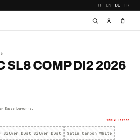
IT
EN
DE
FR
26
 SL8 COMP DI2 2026
er Kasse berechnet
Wähle
farben
r Silver Dust Silver Dust
Satin Carbon White