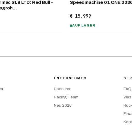
mac SL8 LTD: Red Bull –
Speedmachine 01 ONE 202
nsgroh…
€ 15.999
AUF LAGER
UNTERNEHMEN
SER
er
Über uns
FAQ
Racing Team
Ver
Neu 2026
Rüc
Fina
Kont