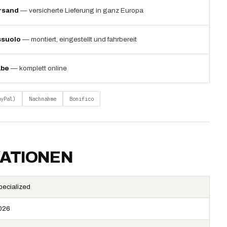
rsand
— versicherte Lieferung in ganz Europa
ssuolo
— montiert, eingestellt und fahrbereit
abe
— komplett online
ayPal)
Nachnahme
Bonifico
KATIONEN
pecialized
026