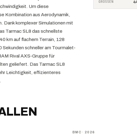
GRÖSSEN
44
eschwindigkeit. Um diese
ose Kombination aus Aerodynamik,
n. Dank komplexer Simulationen mit
das Tarmac SL8 das schnellste
 40 km auf flachem Terrain, 128
20 Sekunden schneller am Tourmalet-
SRAM Rival AXS-Gruppe für
lten geliefert. Das Tarmac SL8
r Leichtigkeit, effizienteres
.
FALLEN
NEU
D
BMC
· 2026