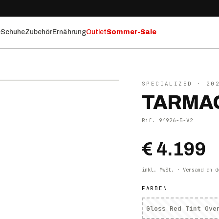
e
Schuhe
Zubehör
Ernährung
Outlet
Sommer-Sale
⤢ ZOOM
SPECIALIZED
· 20
TARMAC
Rif.
94926-5-V2
€ 4.199
inkl. MwSt. · Versand an d
FARBEN
Gloss Red Tint Ove