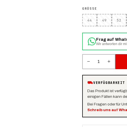
GRÖSSE
44
49
52
Frag auf Wha
Wir antworten dir mi
−
+
1
⛟
VERFÜGBARKEIT
Das Produkt ist verfüg
einigen Fällen kann d
Bei Fragen oder für Un
Schreib uns auf Wh