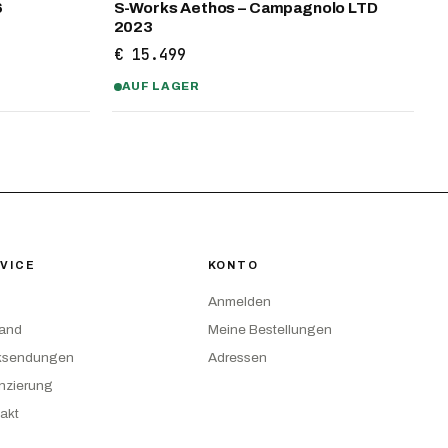
6
S-Works Aethos – Campagnolo LTD
2023
€ 15.499
AUF LAGER
VICE
KONTO
Anmelden
sand
Meine Bestellungen
ksendungen
Adressen
nzierung
akt