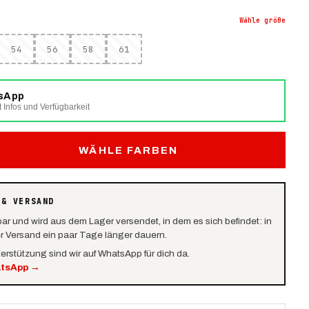
Wähle
größe
54
56
58
61
tsApp
t Infos und Verfügbarkeit
WÄHLE FARBEN
 & VERSAND
bar und wird aus dem Lager versendet, in dem es sich befindet: in
er Versand ein paar Tage länger dauern.
terstützung sind wir auf WhatsApp für dich da.
atsApp
→