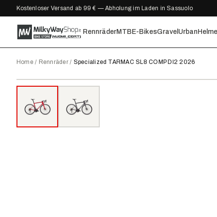
Kostenloser Versand ab 99 € — Abholung im Laden in Sassuolo
Rennräder
MTB
E-Bikes
Gravel
Urban
Helm
Home
/
Rennräder
/
Specialized TARMAC SL8 COMP DI2 2026
2026