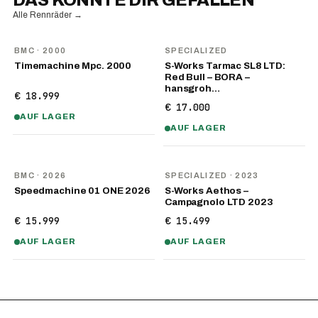
DAS KÖNNTE DIR GEFALLEN
Alle Rennräder
→
BMC
· 2000
SPECIALIZED
Timemachine Mpc. 2000
S-Works Tarmac SL8 LTD:
Red Bull – BORA –
hansgroh…
€ 18.999
€ 17.000
AUF LAGER
AUF LAGER
NEU
BMC
· 2026
SPECIALIZED
· 2023
Speedmachine 01 ONE 2026
S-Works Aethos –
Campagnolo LTD 2023
€ 15.999
€ 15.499
AUF LAGER
AUF LAGER