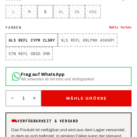
L
M
S
XL
XS
XXS
FARBEN
Wähle
farben
GLS REFL CYPR CLGRY
GLS REFL RBLPNK ASHGRY
STN REFL OBSD SMK
Frag auf WhatsApp
Wir antworten dir mit Infos und Verfügbarkeit
−
+
1
WÄHLE GRÖSSE
⛟
VERFÜGBARKEIT & VERSAND
Das Produkt ist verfügbar und wird aus dem Lager versendet,
in dem es sich befindet: in einigen Fällen kann der Versand