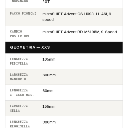
INGRANAGGI
40T
PACCO PIGNONI
microSHIFT Advent CS-H093, 11-46t, 9-
speed
CAMBIO
microSHIFT Advent RD-M6195M, 9-Speed
POSTERIORE
GEOMETRIA — XXS
LUNGHEZZA
165mm
PEDIVELLA
LARGHEZZA
680mm
MANUBRIO
LUNGHEZZA
60mm
ATTACCO MAN.
LARGHEZZA
155mm
SELLA
LUNGHEZZA
300mm
REGGISELLA