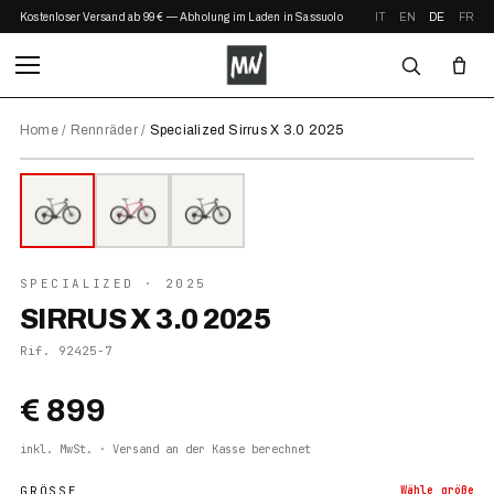
Kostenloser Versand ab 99 € — Abholung im Laden in Sassuolo
IT
EN
DE
FR
Home
/
Rennräder
/
Specialized Sirrus X 3.0 2025
⤢ ZOOM
2025
●
AUF LAGER
SPECIALIZED
· 2025
SIRRUS X 3.0 2025
Rif.
92425-7
€ 899
inkl. MwSt. · Versand an der Kasse berechnet
GRÖSSE
Wähle
größe