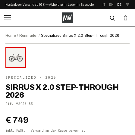
Kostenloser Versand ab 99 € — Abholung im Laden in Sassuolo
IT
EN
DE
FR
Home
/
Rennräder
/
Specialized Sirrus X 2.0 Step-Through 2026
⤢ ZOOM
2026
SPECIALIZED
· 2026
SIRRUS X 2.0 STEP-THROUGH
2026
Rif.
92426-85
€ 749
inkl. MwSt. · Versand an der Kasse berechnet