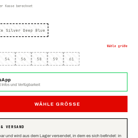
er Kasse berechnet
te Silver Deep Blue
Wähle
größe
54
56
58
59
61
tsApp
t Infos und Verfügbarkeit
WÄHLE GRÖSSE
 & VERSAND
bar und wird aus dem Lager versendet, in dem es sich befindet: in