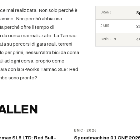
ce mai realizzata. Non solo perché è
BRAND
S
dinamico. Non perché abbia una
JAHR
2
Ma perché offre il tempo di
ci da corsa mai realizzate. La Tarmac
GRÖSSEN
44
ta su percorsi di gara reali, terreni
rdo per primi, nessun’altra bici da corsa
ali ad ogni corsa, proprio come
 gara con la S-Works Tarmac SL9: Red
ambe sono pronte?
FALLEN
NEU
D
BMC
· 2026
mac SL8 LTD: Red Bull –
Speedmachine 01 ONE 202