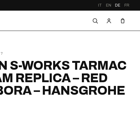
IT
EN
DE
FR
27
N S-WORKS TARMAC
AM REPLICA – RED
 BORA – HANSGROHE