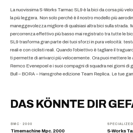
La nuovissima S-Works Tarmac SL9 è la bici da corsa più velo
la più leggera. Non solo perché è il nostro modello più aero
maneggevolezza migliore di qualsiasi altra bici sulla strada. 
percorrenza effettivo più basso mai registrato tra tutte le bi
SL9 trasforma gran parte dei tuoi sforzi in pura velocità: testa
reali e con ciclisti reali. Quando l’obiettivo è tagliare il tragua
ti permette di arrivarci più velocemente. Ora puoi mettere le 
Remco Evenepoel e i suoi compagni di squadra nei giorni di
Bull – BORA – Hansgrohe edizione Team Replica. Le tue g
DAS KÖNNTE DIR GE
BMC
· 2000
SPECIALIZE
Timemachine Mpc. 2000
S-Works Tar