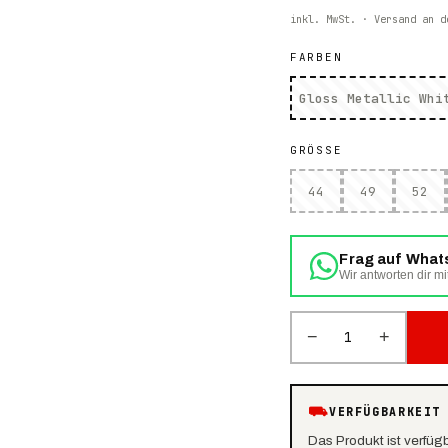
inkl. MwSt. · Versand an d
FARBEN
Gloss Metallic Whi
GRÖSSE
44
49
52
Frag auf Wha
Wir antworten dir mi
−
+
1
⛟
VERFÜGBARKEIT
Das Produkt ist verfüg