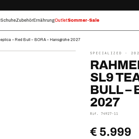
e
Schuhe
Zubehör
Ernährung
Outlet
Sommer-Sale
plica – Red Bull – BORA – Hansgrohe 2027
⤢ ZOOM
SPECIALIZED
· 20
RAHME
SL9 TE
BULL –
2027
Rif.
74927-11
€ 5.999