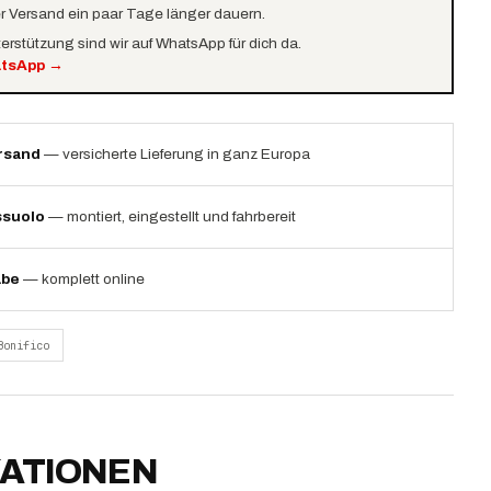
er Versand ein paar Tage länger dauern.
terstützung sind wir auf WhatsApp für dich da.
atsApp
→
rsand
— versicherte Lieferung in ganz Europa
ssuolo
— montiert, eingestellt und fahrbereit
abe
— komplett online
Bonifico
KATIONEN