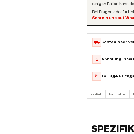
einigen Fällen kann d
Bei Fragen oder für Un
Schreib uns auf Wh
⛟
Kostenloser Ve
⌂
Abholung in Sa
↻
14 Tage Rückg
PayPal
Nachnahme
SPEZIFI