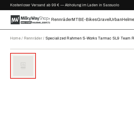
Kostenloser Versand ab 99 € — Abholung im Laden in Sassuolo
Rennräder
MTB
E-Bikes
Gravel
Urban
Helm
Home
/
Rennräder
/
Specialized Rahmen S-Works Tarmac SL9 Team Re
2027