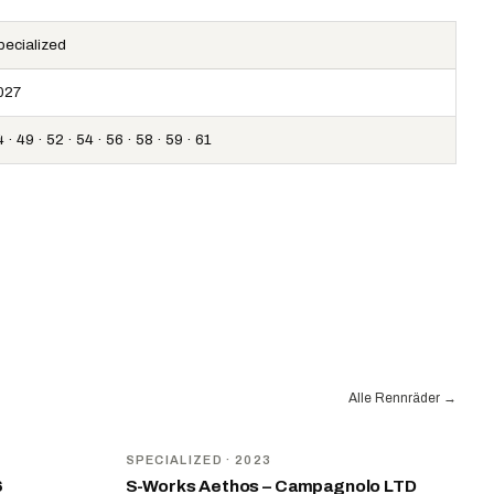
pecialized
027
 · 49 · 52 · 54 · 56 · 58 · 59 · 61
Alle Rennräder
→
SPECIALIZED
· 2023
6
S-Works Aethos – Campagnolo LTD