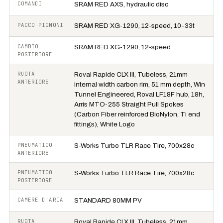
COMANDI
SRAM RED AXS, hydraulic disc
PACCO PIGNONI
SRAM RED XG-1290, 12-speed, 10-33t
CAMBIO
SRAM RED XG-1290, 12-speed
POSTERIORE
RUOTA
Roval Rapide CLX III, Tubeless, 21mm
ANTERIORE
internal width carbon rim, 51 mm depth, Win
Tunnel Engineered, Roval LF18F hub, 18h,
Arris MTO-255 Straight Pull Spokes
(Carbon Fiber reinforced BioNylon, Ti end
fittings), White Logo
PNEUMATICO
S-Works Turbo TLR Race Tire, 700x28c
ANTERIORE
PNEUMATICO
S-Works Turbo TLR Race Tire, 700x28c
POSTERIORE
CAMERE D'ARIA
STANDARD 80MM PV
RUOTA
Roval Rapide CLX III, Tubeless, 21mm