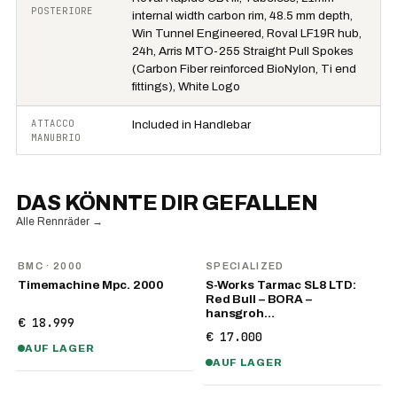
POSTERIORE
internal width carbon rim, 48.5 mm depth,
Win Tunnel Engineered, Roval LF19R hub,
24h, Arris MTO-255 Straight Pull Spokes
(Carbon Fiber reinforced BioNylon, Ti end
fittings), White Logo
ATTACCO
Included in Handlebar
MANUBRIO
DAS KÖNNTE DIR GEFALLEN
Alle Rennräder
→
BMC
· 2000
SPECIALIZED
Timemachine Mpc. 2000
S-Works Tarmac SL8 LTD:
Red Bull – BORA –
hansgroh…
€ 18.999
€ 17.000
AUF LAGER
AUF LAGER