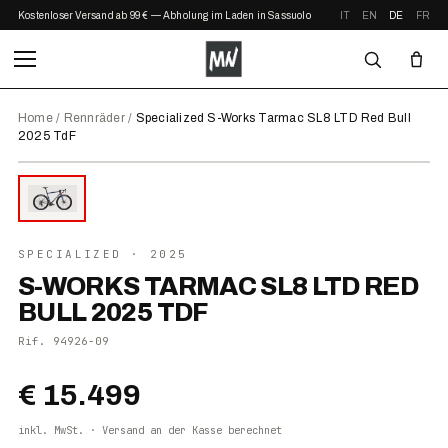
Kostenloser Versand ab 99 € — Abholung im Laden in Sassuolo
IT
EN
DE
FR
Home
/
Rennräder
/
Specialized S-Works Tarmac SL8 LTD Red Bull
2025 TdF
⤢ ZOOM
2025
SPECIALIZED
· 2025
S-WORKS TARMAC SL8 LTD RED
BULL 2025 TDF
Rif.
94926-09
€ 15.499
inkl. MwSt. · Versand an der Kasse berechnet