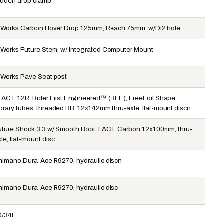
idden drop clamp
-Works Carbon Hover Drop 125mm, Reach 75mm, w/Di2 hole
-Works Future Stem, w/ Integrated Computer Mount
-Works Pave Seat post
FACT 12R, Rider First Engineered™ (RFE), FreeFoil Shape
ibrary tubes, threaded BB, 12x142mm thru-axle, flat-mount discn
uture Shock 3.3 w/ Smooth Boot, FACT Carbon 12x100mm, thru-
le, flat-mount disc
himano Dura-Ace R9270, hydraulic discn
himano Dura-Ace R9270, hydraulic disc
0/34t