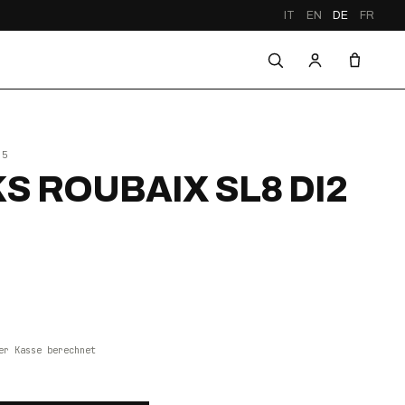
IT
EN
DE
FR
25
S ROUBAIX SL8 DI2
er Kasse berechnet