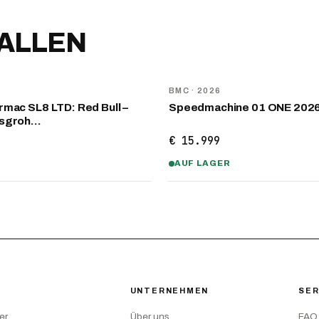
FALLEN
NEU
D
BMC
· 2026
mac SL8 LTD: Red Bull –
Speedmachine 01 ONE 202
nsgroh…
€ 15.999
AUF LAGER
UNTERNEHMEN
SER
er
Über uns
FAQ