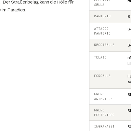
COLLARINO
H
d. Der Straßenbelag kann die Hölle für
SELLA
e im Paradies.
MANUBRIO
S
ATTACCO
S
MANUBRIO
REGGISELLA
S
TELAIO
n
L
FORCELLA
F
ax
FRENO
S
ANTERIORE
FRENO
S
POSTERIORE
INGRANAGGI
5