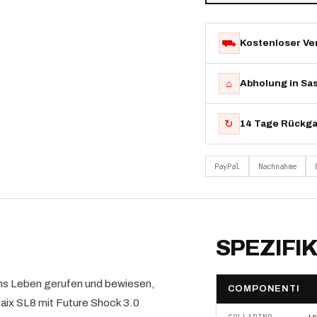
⛟
Kostenloser Ve
⌂
Abholung in Sa
↻
14 Tage Rückg
PayPal
Nachnahme
SPEZIFI
ins Leben gerufen und bewiesen,
COMPONENTI
aix SL8 mit Future Shock 3.0