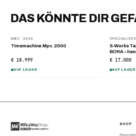
DAS KÖNNTE DIR GE
BMC
· 2000
SPECIALIZE
Timemachine Mpc. 2000
S-Works Tar
BORA – ha
€ 18.999
€ 17.000
AUF LAGER
AUF LAGER
SHOP
Rennräd