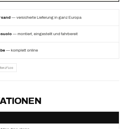
rsand
— versicherte Lieferung in ganz Europa
ssuolo
— montiert, eingestellt und fahrbereit
abe
— komplett online
Bonifico
KATIONEN