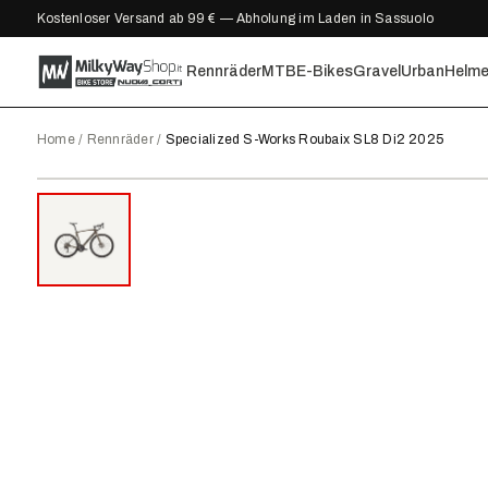
Kostenloser Versand ab 99 € — Abholung im Laden in Sassuolo
Rennräder
MTB
E-Bikes
Gravel
Urban
Helm
Home
/
Rennräder
/
Specialized S-Works Roubaix SL8 Di2 2025
2025