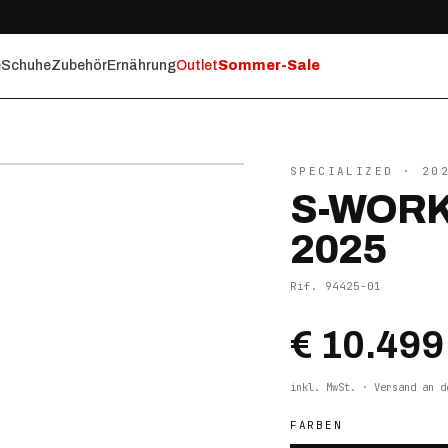
e
Schuhe
Zubehör
Ernährung
Outlet
Sommer-Sale
⤢ ZOOM
SPECIALIZED
· 20
S-WORK
2025
Rif.
94425-01
€ 10.499
inkl. MwSt. · Versand an d
FARBEN