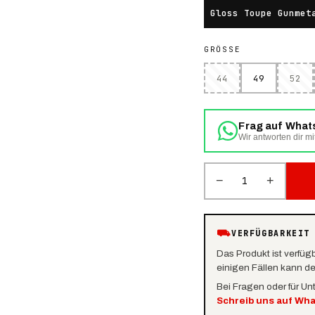
Gloss Toupe Gunmet
GRÖSSE
44
49
52
Frag auf Wha
Wir antworten dir mi
−
+
1
⛟
VERFÜGBARKEIT
Das Produkt ist verfüg
einigen Fällen kann d
Bei Fragen oder für Un
Schreib uns auf Wh