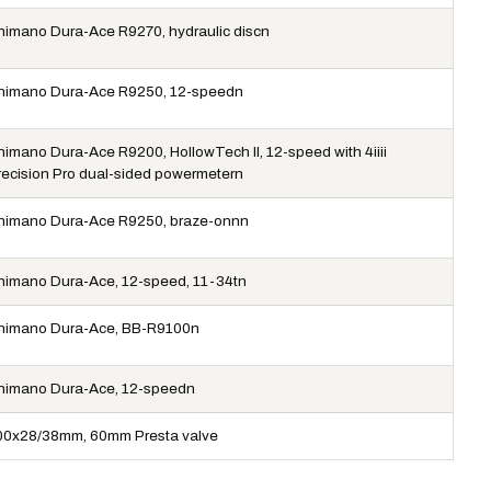
himano Dura-Ace R9270, hydraulic discn
himano Dura-Ace R9250, 12-speedn
himano Dura-Ace R9200, HollowTech II, 12-speed with 4iiii
recision Pro dual-sided powermetern
himano Dura-Ace R9250, braze-onnn
himano Dura-Ace, 12-speed, 11-34tn
himano Dura-Ace, BB-R9100n
himano Dura-Ace, 12-speedn
00x28/38mm, 60mm Presta valve