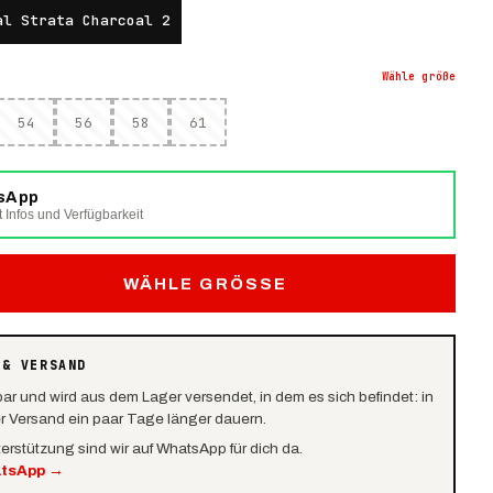
al Strata Charcoal 2
Wähle
größe
54
56
58
61
tsApp
t Infos und Verfügbarkeit
WÄHLE GRÖSSE
 & VERSAND
bar und wird aus dem Lager versendet, in dem es sich befindet: in
er Versand ein paar Tage länger dauern.
terstützung sind wir auf WhatsApp für dich da.
atsApp
→