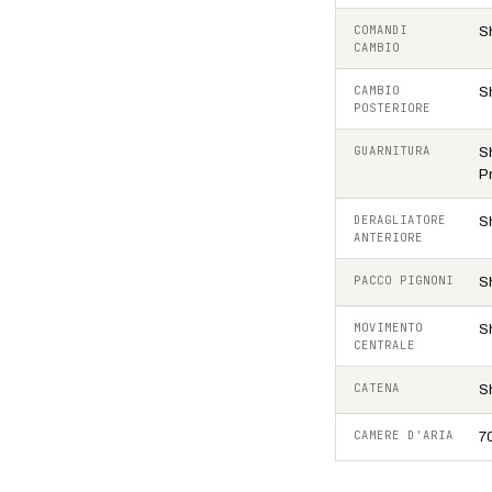
COMANDI
S
CAMBIO
CAMBIO
S
POSTERIORE
GUARNITURA
S
P
DERAGLIATORE
S
ANTERIORE
PACCO PIGNONI
S
MOVIMENTO
S
CENTRALE
CATENA
S
CAMERE D'ARIA
7