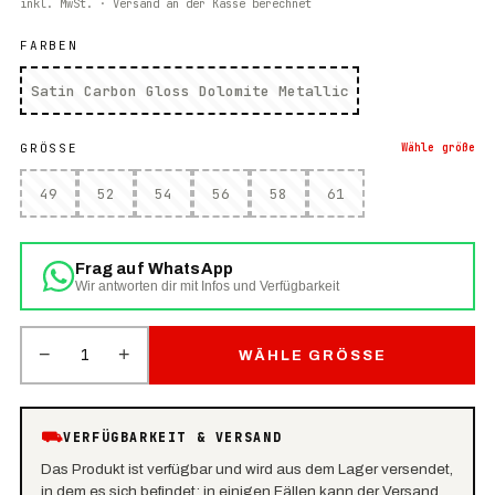
inkl. MwSt. · Versand an der Kasse berechnet
FARBEN
Satin Carbon Gloss Dolomite Metallic
GRÖSSE
Wähle
größe
49
52
54
56
58
61
Frag auf WhatsApp
Wir antworten dir mit Infos und Verfügbarkeit
−
+
1
WÄHLE GRÖSSE
⛟
VERFÜGBARKEIT & VERSAND
Das Produkt ist verfügbar und wird aus dem Lager versendet,
in dem es sich befindet: in einigen Fällen kann der Versand