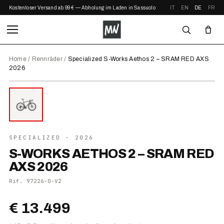
Kostenloser Versand ab 99 € — Abholung im Laden in Sassuolo
IT
EN
DE
FR
Home
/
Rennräder
/
Specialized S-Works Aethos 2 – SRAM RED AXS
2026
⤢ ZOOM
2026
SPECIALIZED
· 2026
S-WORKS AETHOS 2 – SRAM RED
AXS 2026
Rif.
97226-0-V2
€ 13.499