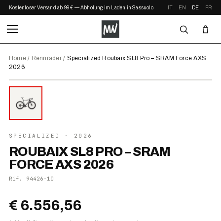
Kostenloser Versand ab 99 € — Abholung im Laden in Sassuolo
IT
EN
DE
FR
Home
/
Rennräder
/
Specialized Roubaix SL8 Pro – SRAM Force AXS
2026
⤢ ZOOM
2026
●
AUF LAGER
SPECIALIZED
· 2026
ROUBAIX SL8 PRO – SRAM
FORCE AXS 2026
Rif.
94426-10
€ 6.556,56