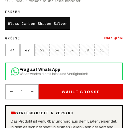
inkl. MwSt. · Versand an der Kasse berechnet
FARBEN
Gloss Carbon Shadow Silver
GRÖSSE
Wähle
größe
44
49
52
54
56
58
61
Frag auf WhatsApp
Wir antworten dir mit Infos und Verfügbarkeit
−
+
1
WÄHLE GRÖSSE
⛟
VERFÜGBARKEIT & VERSAND
Das Produkt ist verfügbar und wird aus dem Lager versendet,
in dem es sich befindet: in einigen Fällen kann der Versand