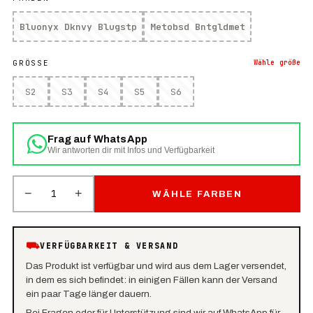
Bluonyx Dknvy Blugstp
Metobsd Bntgldmet
GRÖSSE
Wähle
größe
S2
S3
S4
S5
S6
Frag auf WhatsApp
Wir antworten dir mit Infos und Verfügbarkeit
−
+
1
WÄHLE FARBEN
⛟
VERFÜGBARKEIT & VERSAND
Das Produkt ist verfügbar und wird aus dem Lager versendet,
in dem es sich befindet: in einigen Fällen kann der Versand
ein paar Tage länger dauern.
Bei Fragen oder für Unterstützung sind wir auf WhatsApp für