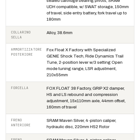
sealed cartridge bearing pivots, SRAM
UDH compatible, w/ SWAT storage, 150mm
of travel, side entry battery, fork travel up to
180mm
COLLARINO
Alloy, 38.6mm
SELLA
AMMORTIZZATORE
Fox Float X Factory with Specialized
POSTERIORE
GENIE Shock Tech, Ride Dynamics Trail
Tune, 2-position lever w/3 setting Open
mode tuning range, LSR adjustment,
210x55mm
FORCELLA
FOX FLOAT 38 Factory, GRIP X2 damper,
HS and LS rebound and compression
adjustment, 15x110mm axle, 44mm offset,
160mm of travel
FRENO
SRAM Maven Silver, 4-piston caliper,
ANTERIORE
hydraulic disc, 220mm HS2 Rotor
FRENO