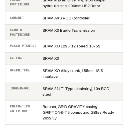
SRAM Maven Silver, 4-piston caliper,
POSTERIORE
hydraulic disc, 200mm HS2 Rotor
COMANDI
SRAM AXS POD Controller
CAMBIO
SRAM X0 Eagle Transmission
POSTERIORE
PACCO PIGNONI
SRAM XO 1295, 12 speed, 10-52
CATENA
SRAM X0
GUARNITURA
SRAM XO Alloy crank, 155mm, ISIS
interface
INGRANAGGI
SRAM 34t T-Type chainring, 104 BCD,
steel
PNEUMATICO
Butcher, GRID GRAVITY casing,
ANTERIORE
GRIPTON® T9 compound, 2Bliss Ready,
29x2.3\"