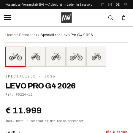
Kostenloser Versand ab 99 € — Abholung im Laden in Sassuolo
IT
EN
DE
FR
Home
/
Rennräder
/
Specialized Levo Pro G4 2026
⤢ ZOOM
2026
SPECIALIZED
· 2026
LEVO PRO G4 2026
Rif.
95224-11
€ 11.999
inkl. MwSt. · Versand an der Kasse berechnet
FARBEN
Wähle
farben