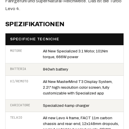
Fahrgefühl und SuperNatural-Reichweite. Das ist die Turbo
Levo 4.
SPEZIFIKATIONEN
SPECIFICHE TECNICHE
MOTORE
All New Specialized 3.1 Motor, 101Nm
torque, 666W power
BATTERIA
840wh battery
UI/REMOTO
All New MasterMind T3 Display System,
2.2\" high resolution color screen, fully
customizable with Specialized app
CARICATORE
Specialized 4amp charger
TELAIO
All new Levo 4 frame, FACT 11m carbon
chassis and rear-end, 12x148mm dropouts,