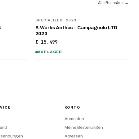
Alle Rennräder
→
SPECIALIZED
· 2023
6
S-Works Aethos – Campagnolo LTD
2023
€ 15.499
AUF LAGER
VICE
KONTO
Anmelden
sand
Meine Bestellungen
ksendungen
Adressen