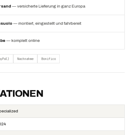
rsand
— versicherte Lieferung in ganz Europa
ssuolo
— montiert, eingestellt und fahrbereit
abe
— komplett online
ayPal)
Nachnahme
Bonifico
KATIONEN
pecialized
024