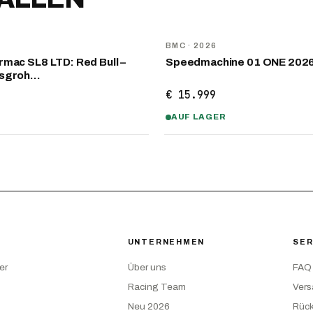
NEU
D
BMC
· 2026
mac SL8 LTD: Red Bull –
Speedmachine 01 ONE 202
nsgroh…
€ 15.999
AUF LAGER
UNTERNEHMEN
SER
er
Über uns
FAQ
Racing Team
Ver
Neu 2026
Rüc