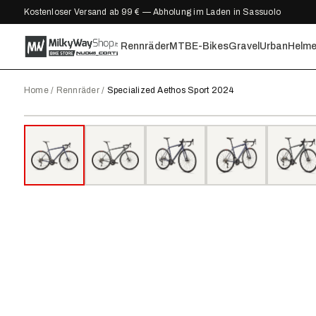
Kostenloser Versand ab 99 € — Abholung im Laden in Sassuolo
Rennräder
MTB
E-Bikes
Gravel
Urban
Helm
Home
/
Rennräder
/
Specialized Aethos Sport 2024
2024