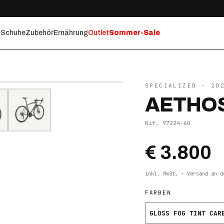
e
Schuhe
Zubehör
Ernährung
Outlet
Sommer-Sale
⤢ ZOOM
SPECIALIZED
· 20
AETHOS
Rif.
97224-60
€ 3.800
inkl. MwSt. · Versand an d
FARBEN
GLOSS FOG TINT CAR