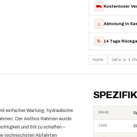
⛟
Kostenloser Ve
⌂
Abholung in Sa
↻
14 Tage Rückg
PayPal
Zahle in 3 (P
SPEZIFI
t einfacher Wartung, hydraulische
BRAND
S
Rahmen: Der Aethos Rahmen wurde
JAHR
2
chtigkeit und Stil zu schaffen –
die technischsten Abfahrten