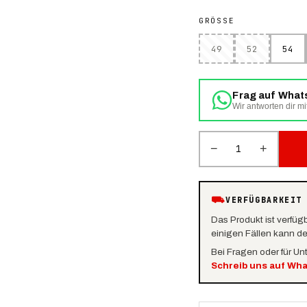
GRÖSSE
49
52
54
Frag auf Wha
Wir antworten dir mi
−
+
1
⛟
VERFÜGBARKEIT
Das Produkt ist verfüg
einigen Fällen kann d
Bei Fragen oder für Un
Schreib uns auf Wh