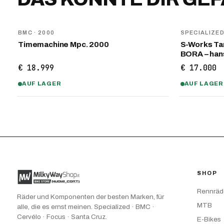
BMC
· 2000
SPECIALIZE
Timemachine Mpc. 2000
S-Works Tar
BORA – ha
€ 18.999
€ 17.000
AUF LAGER
AUF LAGER
SHOP
Rennräd
Räder und Komponenten der besten Marken, für
MTB
alle, die es ernst meinen. Specialized · BMC ·
Cervélo · Focus · Santa Cruz.
E-Bikes