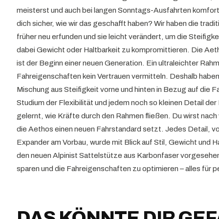
meisterst und auch bei langen Sonntags-Ausfahrten komfort
dich sicher, wie wir das geschafft haben? Wir haben die trad
früher neu erfunden und sie leicht verändert, um die Steifigk
dabei Gewicht oder Haltbarkeit zu kompromittieren. Die Aetho
ist der Beginn einer neuen Generation. Ein ultraleichter Rahm
Fahreigenschaften kein Vertrauen vermitteln. Deshalb haben 
Mischung aus Steifigkeit vorne und hinten in Bezug auf die F
Studium der Flexibilität und jedem noch so kleinen Detail der
gelernt, wie Kräfte durch den Rahmen fließen. Du wirst nach
die Aethos einen neuen Fahrstandard setzt. Jedes Detail, v
Expander am Vorbau, wurde mit Blick auf Stil, Gewicht und Ha
den neuen Alpinist Sattelstütze aus Karbonfaser vorgesehe
sparen und die Fahreigenschaften zu optimieren – alles für p
DAS KÖNNTE DIR GE