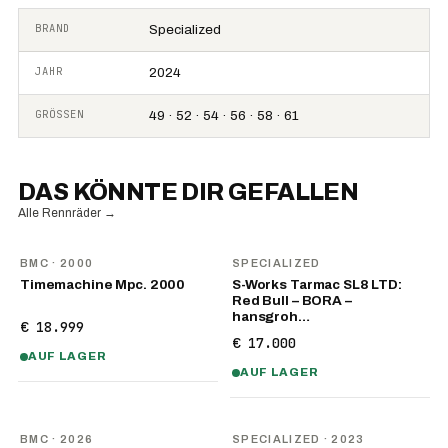
BRAND
Specialized
JAHR
2024
GRÖSSEN
49 · 52 · 54 · 56 · 58 · 61
DAS KÖNNTE DIR GEFALLEN
Alle Rennräder
→
BMC
· 2000
SPECIALIZED
Timemachine Mpc. 2000
S-Works Tarmac SL8 LTD:
Red Bull – BORA –
hansgroh…
€ 18.999
€ 17.000
AUF LAGER
AUF LAGER
NEU
BMC
· 2026
SPECIALIZED
· 2023