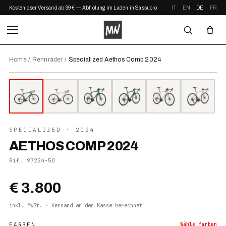
Kostenloser Versand ab 99 € — Abholung im Laden in Sassuolo
IT
EN
DE
FR
Home
/
Rennräder
/
Specialized Aethos Comp 2024
⤢ ZOOM
2024
SPECIALIZED
· 2024
AETHOS COMP 2024
Rif.
97224-50
€ 3.800
inkl. MwSt. · Versand an der Kasse berechnet
FARBEN
Wähle
farben