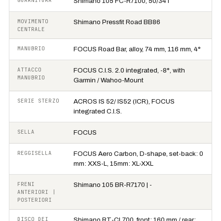
Shimano 105 FC-R7100, 50/34T
MOVIMENTO
Shimano Pressfit Road BB86
CENTRALE
MANUBRIO
FOCUS Road Bar, alloy, 74 mm, 116 mm, 4°
ATTACCO
FOCUS C.I.S. 2.0 integrated, -8°, with
MANUBRIO
Garmin / Wahoo-Mount
SERIE STERZO
ACROS IS 52/ IS52 (ICR), FOCUS
integrated C.I.S.
SELLA
FOCUS
REGGISELLA
FOCUS Aero Carbon, D-shape, set-back: 0
mm: XXS-L, 15mm: XL-XXL
FRENI
Shimano 105 BR-R7170 | -
ANTERIORI |
POSTERIORI
DISCO DEI
Shimano RT-CL700, front: 160 mm / rear: