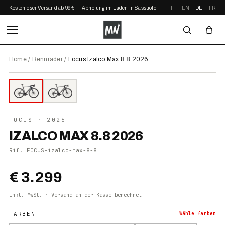
Kostenloser Versand ab 99 € — Abholung im Laden in Sassuolo
IT
EN
DE
FR
Home
/
Rennräder
/
Focus Izalco Max 8.8 2026
⤢ ZOOM
2026
●
AUF LAGER
FOCUS
· 2026
IZALCO MAX 8.8 2026
Rif.
FOCUS-izalco-max-8-8
€ 3.299
inkl. MwSt. · Versand an der Kasse berechnet
FARBEN
Wähle
farben