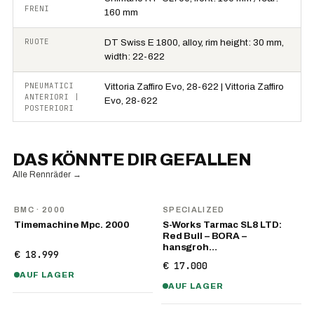
FRENI
160 mm
RUOTE
DT Swiss E 1800, alloy, rim height: 30 mm,
width: 22-622
PNEUMATICI
Vittoria Zaffiro Evo, 28-622 | Vittoria Zaffiro
ANTERIORI |
Evo, 28-622
POSTERIORI
DAS KÖNNTE DIR GEFALLEN
Alle Rennräder
→
BMC
· 2000
SPECIALIZED
Timemachine Mpc. 2000
S-Works Tarmac SL8 LTD:
Red Bull – BORA –
hansgroh…
€ 18.999
€ 17.000
AUF LAGER
AUF LAGER