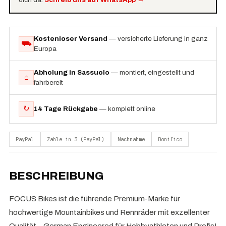
Kostenloser Versand
— versicherte Lieferung in ganz
⛟
Europa
Abholung in Sassuolo
— montiert, eingestellt und
⌂
fahrbereit
↻
14 Tage Rückgabe
— komplett online
PayPal
Zahle in 3 (PayPal)
Nachnahme
Bonifico
BESCHREIBUNG
FOCUS Bikes ist die führende Premium-Marke für
hochwertige Mountainbikes und Rennräder mit exzellenter
Qualität – German Engineered für Hobbyathleten und Profis!