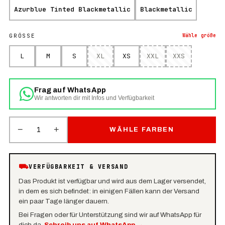
Azurblue Tinted Blackmetallic
Blackmetallic
GRÖSSE
Wähle
größe
L
M
S
XL
XS
XXL
XXS
Frag auf WhatsApp
Wir antworten dir mit Infos und Verfügbarkeit
−
+
1
WÄHLE FARBEN
⛟
VERFÜGBARKEIT & VERSAND
Das Produkt ist verfügbar und wird aus dem Lager versendet,
in dem es sich befindet: in einigen Fällen kann der Versand
ein paar Tage länger dauern.
Bei Fragen oder für Unterstützung sind wir auf WhatsApp für
dich da.
Schreib uns auf WhatsApp
→