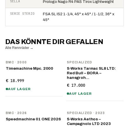
SELLA
Prologo Nago R4 PAS Tirox Lightweight
SERIE STERZO
FSA SL IS2 1-1/4, 45° x 45° / 1-1/2, 36° x
45°
DAS KÖNNTE DIR GEFALLEN
Alle Rennräder
→
BMC
· 2000
SPECIALIZED
Timemachine Mpc. 2000
S-Works Tarmac SL8 LTD:
Red Bull – BORA –
hansgroh…
€ 18.999
€ 17.000
AUF LAGER
AUF LAGER
NEU
BMC
· 2026
SPECIALIZED
· 2023
Speedmachine 01 ONE 2026
S-Works Aethos –
Campagnolo LTD 2023