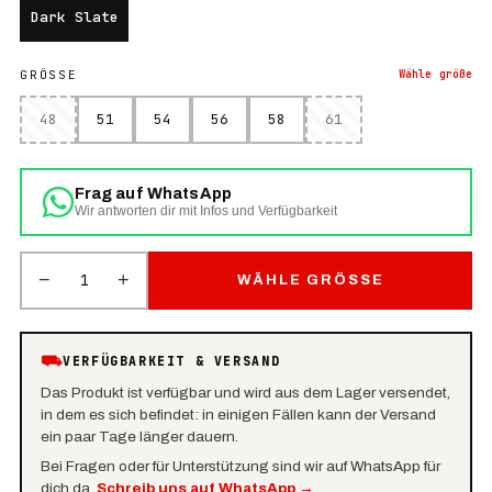
Dark Slate
GRÖSSE
Wähle
größe
48
51
54
56
58
61
Frag auf WhatsApp
Wir antworten dir mit Infos und Verfügbarkeit
−
+
1
WÄHLE GRÖSSE
⛟
VERFÜGBARKEIT & VERSAND
Das Produkt ist verfügbar und wird aus dem Lager versendet,
in dem es sich befindet: in einigen Fällen kann der Versand
ein paar Tage länger dauern.
Bei Fragen oder für Unterstützung sind wir auf WhatsApp für
dich da.
Schreib uns auf WhatsApp
→