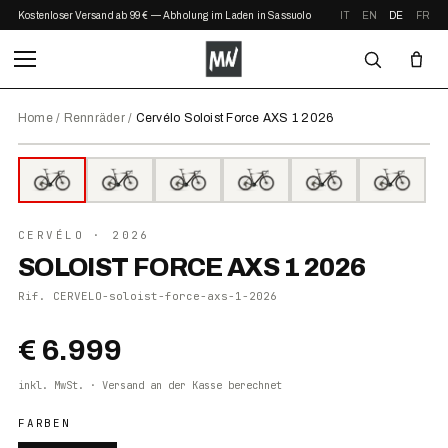
Kostenloser Versand ab 99 € — Abholung im Laden in Sassuolo
IT
EN
DE
FR
Home
/
Rennräder
/
Cervélo Soloist Force AXS 1 2026
⤢ ZOOM
2026
●
AUF LAGER
CERVÉLO
· 2026
SOLOIST FORCE AXS 1 2026
Rif.
CERVELO-soloist-force-axs-1-2026
€ 6.999
inkl. MwSt. · Versand an der Kasse berechnet
FARBEN