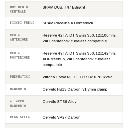
MOVIMENTO
SRAM DUB, T47 BBright
CENTRALE
DISCHI FRENO
SRAM Paceline X Centerlock
RUOTA
Reserve 42TA, DT Swiss 350, 12x100mm,
ANTERIORE
24H, centerlock, tubeless compatible
RUOTA
Reserve 49TA, DT Swiss 350, 12x142mm,
POSTERIORE
XDR freehub, 24H, centerlock, tubeless
compatible
PNEUMATICI
Vittoria Corsa N.EXT TLR G2.0 700x29c
MANUBRIO
Cervélo HB13 Carbon, 31.8mm clamp
ATTACCO
Cervélo ST36 Alloy
MANUBRIO
REGGISELLA
Cervélo SP27 Carbon