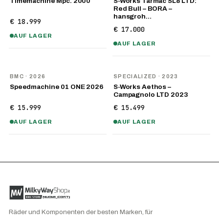
Timemachine Mpc. 2000
S-Works Tarmac SL8 LTD:
Red Bull – BORA –
hansgroh…
€ 18.999
€ 17.000
AUF LAGER
AUF LAGER
NEU
BMC
· 2026
SPECIALIZED
· 2023
Speedmachine 01 ONE 2026
S-Works Aethos –
Campagnolo LTD 2023
€ 15.999
€ 15.499
AUF LAGER
AUF LAGER
Räder und Komponenten der besten Marken, für