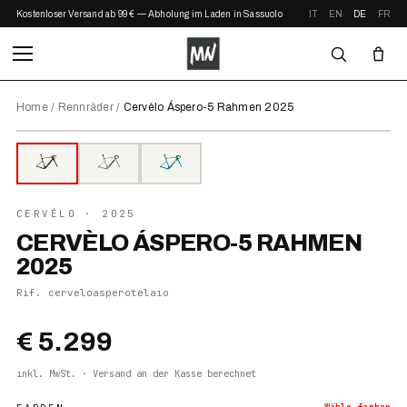
Kostenloser Versand ab 99 € — Abholung im Laden in Sassuolo
IT
EN
DE
FR
Home
/
Rennräder
/
Cervèlo Áspero-5 Rahmen 2025
⤢ ZOOM
2025
CERVÉLO
· 2025
CERVÈLO ÁSPERO-5 RAHMEN
2025
Rif.
cerveloasperotelaio
€ 5.299
inkl. MwSt. · Versand an der Kasse berechnet