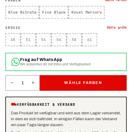
FARBEN
Wähle
farben
Blue Nitrate
Five Black
Royal Mercury
GRÖSSE
Wähle
größe
48
51
54
56
58
61
Frag auf WhatsApp
Wir antworten dir mit Infos und Verfügbarkeit
−
+
1
WÄHLE FARBEN
⛟
VERFÜGBARKEIT & VERSAND
Das Produkt ist verfügbar und wird aus dem Lager versendet,
in dem es sich befindet: in einigen Fällen kann der Versand
ein paar Tage länger dauern.