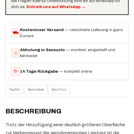
Bei Fragen oder für Unterstützung sind wir auf WhatsApp für
dich da.
Schreib uns auf WhatsApp
→
Kostenloser Versand
— versicherte Lieferung in ganz
⛟
Europa
Abholung in Sassuolo
— montiert, eingestellt und
⌂
fahrbereit
↻
14 Tage Rückgabe
— komplett online
PayPal
Nachnahme
Bonifico
BESCHREIBUNG
Trotz der Hinzufügung einer deutlich größeren Oberfläche
zur Verbesserung der aerodynamischen Leistung ist die