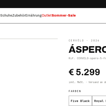
e
Schuhe
Zubehör
Ernährung
Outlet
Sommer-Sale
⤢ ZOOM
CERVÉLO
· 2026
ÁSPERO
Rif.
CERVELO-spero-5-f
€ 5.299
inkl. MwSt. · Versand an d
FARBEN
Five Black
Royal 