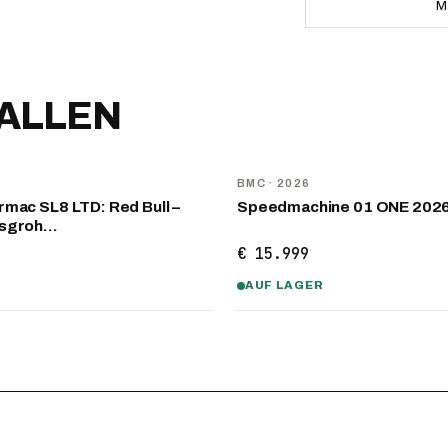
M
FALLEN
NEU
D
BMC
· 2026
mac SL8 LTD: Red Bull –
Speedmachine 01 ONE 202
nsgroh…
€ 15.999
AUF LAGER