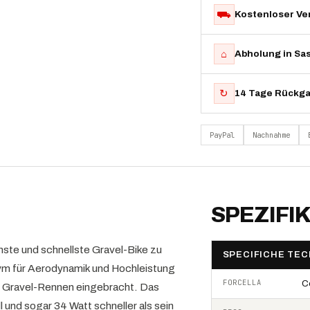
⛟
Kostenloser Ve
⌂
Abholung in Sa
↻
14 Tage Rückg
PayPal
Nachnahme
SPEZIFI
ste und schnellste Gravel-Bike zu
SPECIFICHE TEC
onym für Aerodynamik und Hochleistung
FORCELLA
C
er Gravel-Rennen eingebracht. Das
 und sogar 34 Watt schneller als sein