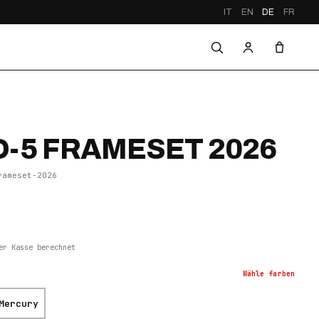
IT
EN
DE
FR
-5 FRAMESET 2026
rameset-2026
er Kasse berechnet
Wähle
farben
Mercury