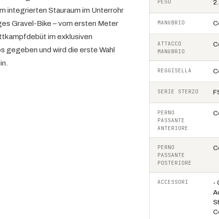
PESO
2
em integrierten Stauraum im Unterrohr
ges Gravel-Bike – vom ersten Meter
MANUBRIO
C
ettkampfdebüt im exklusiven
ATTACCO
C
s gegeben und wird die erste Wahl
MANUBRIO
in.
REGGISELLA
C
SERIE STERZO
FS
PERNO
C
PASSANTE
ANTERIORE
PERNO
C
PASSANTE
POSTERIORE
ACCESSORI
-
A
St
C