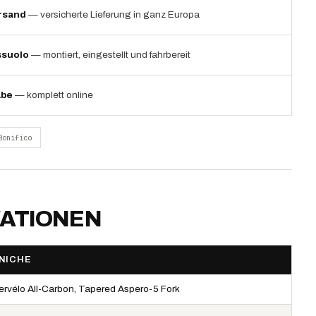
rsand
— versicherte Lieferung in ganz Europa
ssuolo
— montiert, eingestellt und fahrbereit
abe
— komplett online
Bonifico
KATIONEN
NICHE
ervélo All-Carbon, Tapered Aspero-5 Fork