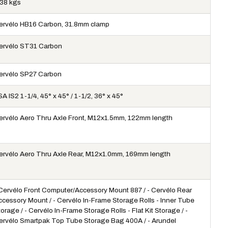
.38 kgs
ervélo HB16 Carbon, 31.8mm clamp
ervélo ST31 Carbon
ervélo SP27 Carbon
A IS2 1-1/4, 45° x 45° / 1-1/2, 36° x 45°
ervélo Aero Thru Axle Front, M12x1.5mm, 122mm length
ervélo Aero Thru Axle Rear, M12x1.0mm, 169mm length
 Cervélo Front Computer/Accessory Mount 887 / - Cervélo Rear
ccessory Mount / - Cervélo In-Frame Storage Rolls - Inner Tube
orage / - Cervélo In-Frame Storage Rolls - Flat Kit Storage / -
ervélo Smartpak Top Tube Storage Bag 400A / - Arundel