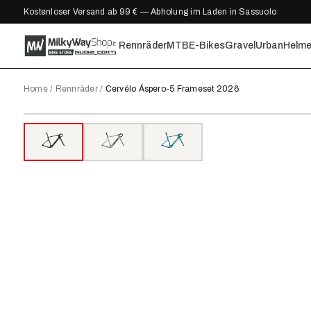
Kostenloser Versand ab 99 € — Abholung im Laden in Sassuolo
Rennräder
MTB
E-Bikes
Gravel
Urban
Helm
Home
/
Rennräder
/
Cervélo Áspero-5 Frameset 2026
2026
●
AUF LAGER