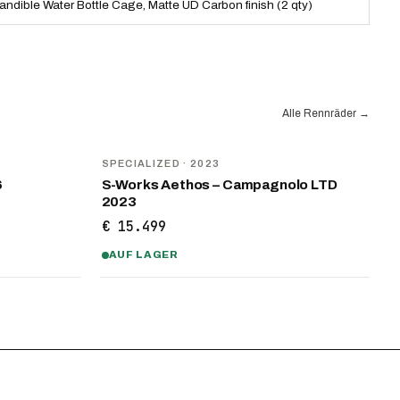
andible Water Bottle Cage, Matte UD Carbon finish (2 qty)
Alle Rennräder
→
SPECIALIZED
· 2023
6
S-Works Aethos – Campagnolo LTD
2023
€ 15.499
AUF LAGER