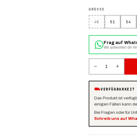
GRÖSSE
48
51
54
Frag auf Wha
Wir antworten dir mi
−
+
1
⛟
VERFÜGBARKEIT
Das Produkt ist verfüg
einigen Fällen kann d
Bei Fragen oder für Un
Schreib uns auf Wh