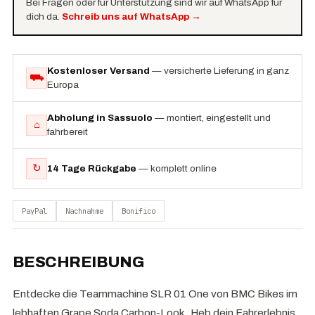
Bei Fragen oder für Unterstützung sind wir auf WhatsApp für
dich da.
Schreib uns auf WhatsApp
→
Kostenloser Versand
— versicherte Lieferung in ganz
⛟
Europa
Abholung in Sassuolo
— montiert, eingestellt und
⌂
fahrbereit
↻
14 Tage Rückgabe
— komplett online
PayPal
Nachnahme
Bonifico
BESCHREIBUNG
Entdecke die Teammachine SLR 01 One von BMC Bikes im
lebhaften Grape Soda Carbon-Look. Heb dein Fahrerlebnis