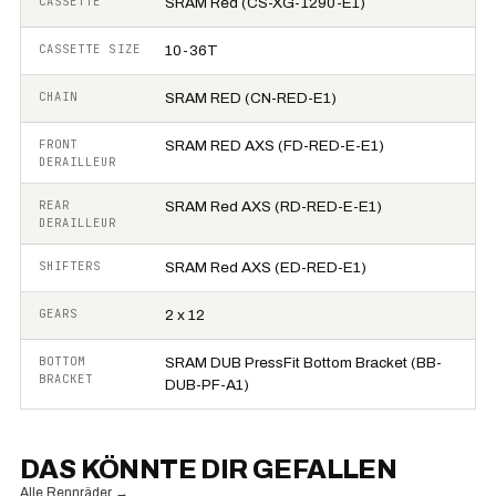
CASSETTE
SRAM Red (CS-XG-1290-E1)
CASSETTE SIZE
10-36T
CHAIN
SRAM RED (CN-RED-E1)
FRONT
SRAM RED AXS (FD-RED-E-E1)
DERAILLEUR
REAR
SRAM Red AXS (RD-RED-E-E1)
DERAILLEUR
SHIFTERS
SRAM Red AXS (ED-RED-E1)
GEARS
2 x 12
BOTTOM
SRAM DUB PressFit Bottom Bracket (BB-
BRACKET
DUB-PF-A1)
DAS KÖNNTE DIR GEFALLEN
Alle Rennräder
→