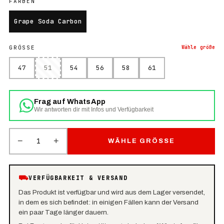
FARBEN
Grape Soda Carbon
GRÖSSE
Wähle
größe
47
51
54
56
58
61
Frag auf WhatsApp
Wir antworten dir mit Infos und Verfügbarkeit
−
+
1
WÄHLE GRÖSSE
⛟
VERFÜGBARKEIT & VERSAND
Das Produkt ist verfügbar und wird aus dem Lager versendet,
in dem es sich befindet: in einigen Fällen kann der Versand
ein paar Tage länger dauern.