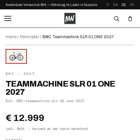
Kostenloser Versand ab 99 € — Abholung im Laden in Sassuolo
IT
EN
DE
FR
Home
/
Rennräder
/
BMC Teammachine SLR 01 ONE 2027
⤢ ZOOM
2027
●
AUF LAGER
BMC
· 2027
TEAMMACHINE SLR 01 ONE
2027
Rif.
BMC-teammachine-slr-01-one-2027
€ 12.999
inkl. MwSt. · Versand an der Kasse berechnet