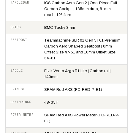
HANDLEBAR
ICS Carbon Aero Gen 2 | One-Piece Full
Carbon Cockpit | 135mm drop, 81mm
reach, 12° flare
GRIPS
BMC Tacky 3mm
SEATPOST
Teammachine SLR 01 Gen 5 | 01 Premium
Carbon Aero Shaped Seatpost | 0mm
Offset Size 47-51 and 10mm Offset Size
54-61
SADDLE
Fizik Vento Argo R1 Lite | Carbon rail |
140mm
CRANKSET
SRAM Red AXS (FC-RED-P-E1)
CHAINRINGS
48-35T
POWER METER
SRAM Red AXS Power Meter (FC-RED-P-
E1)