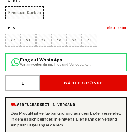
FARBEN
Premium Carbon
GRÖSSE
Wähle
größe
47
51
54
56
58
61
Frag auf WhatsApp
Wir antworten dir mit Infos und Verfügbarkeit
−
+
1
WÄHLE GRÖSSE
⛟
VERFÜGBARKEIT & VERSAND
Das Produkt ist verfügbar und wird aus dem Lager versendet,
in dem es sich befindet: in einigen Fällen kann der Versand
ein paar Tage länger dauern.