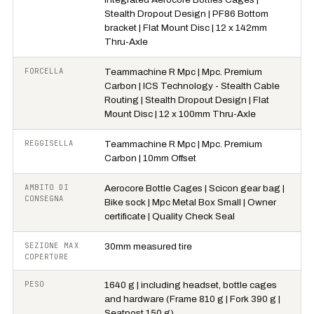
Stealth Dropout Design | PF86 Bottom
bracket | Flat Mount Disc | 12 x 142mm
Thru-Axle
FORCELLA
Teammachine R Mpc | Mpc. Premium
Carbon | ICS Technology - Stealth Cable
Routing | Stealth Dropout Design | Flat
Mount Disc | 12 x 100mm Thru-Axle
REGGISELLA
Teammachine R Mpc | Mpc. Premium
Carbon | 10mm Offset
AMBITO DI
Aerocore Bottle Cages | Scicon gear bag |
CONSEGNA
Bike sock | Mpc Metal Box Small | Owner
certificate | Quality Check Seal
SEZIONE MAX
30mm measured tire
COPERTURE
PESO
1640 g | including headset, bottle cages
and hardware (Frame 810 g | Fork 390 g |
Seatpost 150 g)