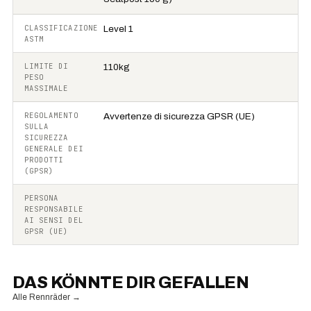
CLASSIFICAZIONE
Level 1
ASTM
LIMITE DI
110kg
PESO
MASSIMALE
REGOLAMENTO
Avvertenze di sicurezza GPSR (UE)
SULLA
SICUREZZA
GENERALE DEI
PRODOTTI
(GPSR)
PERSONA
RESPONSABILE
AI SENSI DEL
GPSR (UE)
DAS KÖNNTE DIR GEFALLEN
Alle Rennräder
→