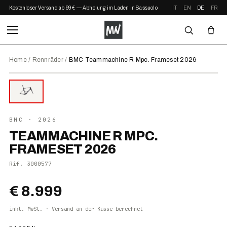
Kostenloser Versand ab 99 € — Abholung im Laden in Sassuolo
IT
EN
DE
FR
Home
/
Rennräder
/
BMC Teammachine R Mpc. Frameset 2026
⤢ ZOOM
2026
BMC
· 2026
TEAMMACHINE R MPC.
FRAMESET 2026
Rif.
3000577
€ 8.999
inkl. MwSt. · Versand an der Kasse berechnet