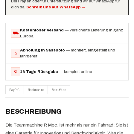
Bei Fragen oder für Unterstützung sind wir auf WhatsApp für
dich da.
Schreib uns auf WhatsApp
→
Kostenloser Versand
— versicherte Lieferung in ganz
⛟
Europa
Abholung in Sassuolo
— montiert, eingestellt und
⌂
fahrbereit
↻
14 Tage Rückgabe
— komplett online
PayPal
Nachnahme
Bonifico
BESCHREIBUNG
Die Teammachine R Mpc. ist mehr als nur ein Fahrrad: Sie ist
eine Garantie für Innovation und Geschwindigkeit. Was die