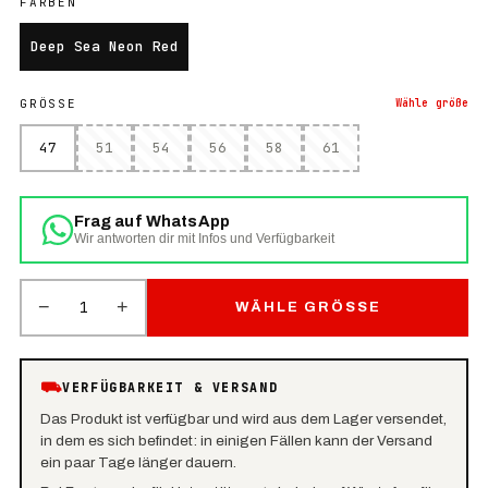
FARBEN
Deep Sea Neon Red
GRÖSSE
Wähle
größe
47
51
54
56
58
61
Frag auf WhatsApp
Wir antworten dir mit Infos und Verfügbarkeit
−
+
1
WÄHLE GRÖSSE
⛟
VERFÜGBARKEIT & VERSAND
Das Produkt ist verfügbar und wird aus dem Lager versendet,
in dem es sich befindet: in einigen Fällen kann der Versand
ein paar Tage länger dauern.