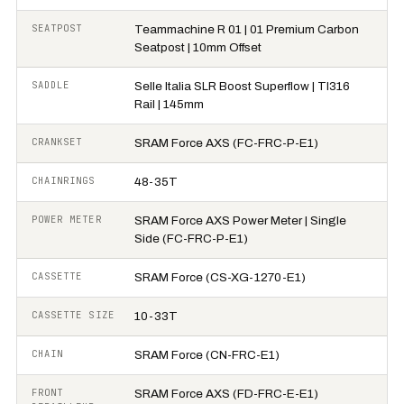
SEATPOST
Teammachine R 01 | 01 Premium Carbon
Seatpost | 10mm Offset
SADDLE
Selle Italia SLR Boost Superflow | TI316
Rail | 145mm
CRANKSET
SRAM Force AXS (FC-FRC-P-E1)
CHAINRINGS
48-35T
POWER METER
SRAM Force AXS Power Meter | Single
Side (FC-FRC-P-E1)
CASSETTE
SRAM Force (CS-XG-1270-E1)
CASSETTE SIZE
10-33T
CHAIN
SRAM Force (CN-FRC-E1)
FRONT
SRAM Force AXS (FD-FRC-E-E1)