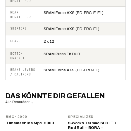
DERAILLEUR
REAR
SRAM Force AXS (RD-FRC-E-E1)
DERAILLEUR
SHIFTERS
SRAM Force AXS (ED-FRC-E1)
GEARS
2 x 12
BOTTOM
SRAM Press Fit DUB
BRACKET
BRAKE LEVERS
SRAM Force AXS (ED-FRC-E1)
/ CALIPERS
DAS KÖNNTE DIR GEFALLEN
Alle Rennräder
→
BMC
· 2000
SPECIALIZED
Timemachine Mpc. 2000
S-Works Tarmac SL8 LTD:
Red Bull – BORA –