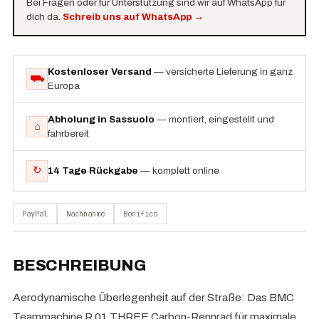
Bei Fragen oder für Unterstützung sind wir auf WhatsApp für
dich da.
Schreib uns auf WhatsApp
→
Kostenloser Versand
— versicherte Lieferung in ganz
⛟
Europa
Abholung in Sassuolo
— montiert, eingestellt und
⌂
fahrbereit
↻
14 Tage Rückgabe
— komplett online
PayPal
Nachnahme
Bonifico
BESCHREIBUNG
Aerodynamische Überlegenheit auf der Straße: Das BMC
Teammachine R 01 THREE Carbon-Rennrad für maximale