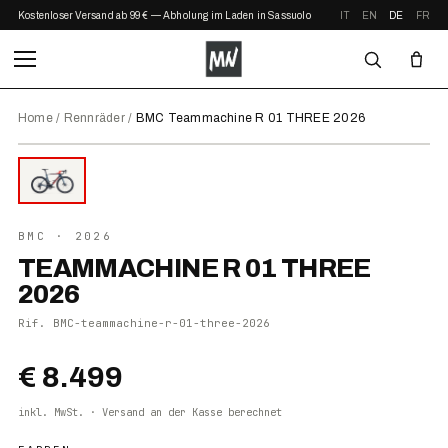
Kostenloser Versand ab 99 € — Abholung im Laden in Sassuolo
IT
EN
DE
FR
Home
/
Rennräder
/
BMC Teammachine R 01 THREE 2026
⤢ ZOOM
2026
●
AUF LAGER
BMC
· 2026
TEAMMACHINE R 01 THREE
2026
Rif.
BMC-teammachine-r-01-three-2026
€ 8.499
inkl. MwSt. · Versand an der Kasse berechnet