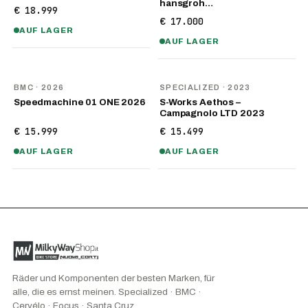
hansgroh…
€ 18.999
€ 17.000
AUF LAGER
AUF LAGER
NEU
BMC
· 2026
SPECIALIZED
· 2023
Speedmachine 01 ONE 2026
S-Works Aethos –
Campagnolo LTD 2023
€ 15.999
€ 15.499
AUF LAGER
AUF LAGER
Räder und Komponenten der besten Marken, für
alle, die es ernst meinen. Specialized · BMC ·
Cervélo · Focus · Santa Cruz.