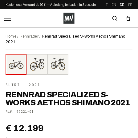
Kostenloser Versand ab 99 € — Abholung im Laden in Sassuolo
IT
EN
DE
FR
Home
/
Rennräder
/
Rennrad Specialized S-Works Aethos Shimano
2021
⤢ ZOOM
2021
ALTRI
· 2021
RENNRAD SPECIALIZED S-
WORKS AETHOS SHIMANO 2021
Rif.
97221-01
€ 12.199