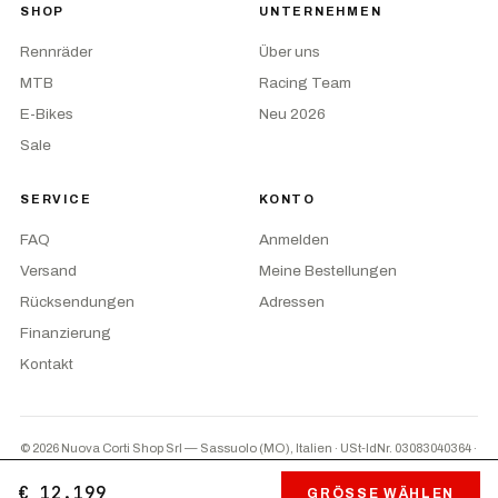
SHOP
UNTERNEHMEN
Rennräder
Über uns
MTB
Racing Team
E-Bikes
Neu 2026
Sale
SERVICE
KONTO
FAQ
Anmelden
Versand
Meine Bestellungen
Rücksendungen
Adressen
Finanzierung
Kontakt
© 2026 Nuova Corti Shop Srl — Sassuolo (MO), Italien · USt-IdNr. 03083040364
·
Privacy
·
AGB
·
Cookie-Einstellungen
PayPal
Nachnahme
Überweisung
€ 12.199
GRÖSSE WÄHLEN