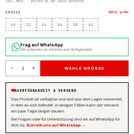
inkl. MwSt. · Versand an der Kasse berechnet
GRÖSSE
Wähle
größe
49
52
54
56
58
61
Frag auf WhatsApp
Wir antworten dir mit Infos und Verfügbarkeit
−
+
1
WÄHLE GRÖSSE
⛟
VERFÜGBARKEIT & VERSAND
Das Produkt ist verfügbar und wird aus dem Lager versendet,
in dem es sich befindet: in einigen Fällen kann der Versand
ein paar Tage länger dauern.
Bei Fragen oder für Unterstützung sind wir auf WhatsApp für
dich da.
Schreib uns auf WhatsApp
→