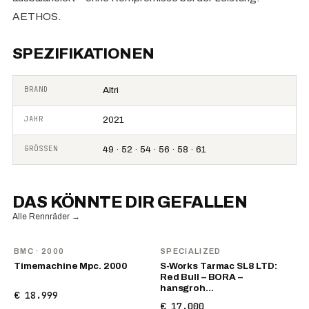
AETHOS.
SPEZIFIKATIONEN
BRAND
Altri
JAHR
2021
GRÖSSEN
49 · 52 · 54 · 56 · 58 · 61
DAS KÖNNTE DIR GEFALLEN
Alle Rennräder
→
BMC
· 2000
SPECIALIZED
Timemachine Mpc. 2000
S-Works Tarmac SL8 LTD:
Red Bull – BORA –
hansgroh…
€ 18.999
€ 17.000