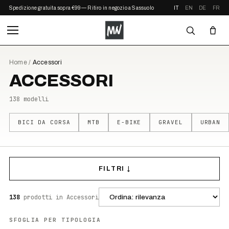
Spedizione gratuita sopra €99 — Ritiro in negozio a Sassuolo
IT
EN
DE
FR
Home
/
Accessori
ACCESSORI
138
modelli
BICI DA CORSA
MTB
E-BIKE
GRAVEL
URBAN
FILTRI ↓
138
prodotti
in Accessori
SFOGLIA PER TIPOLOGIA