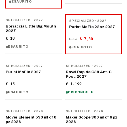
ESAURITO
NOVITÀ
−
40
%
SPECIALIZED
· 2027
SPECIALIZED
· 2027
Borraccia Little Big Mouth
Purist MoFlo 22oz 2027
2027
€ 10
€ 7,80
€ 13
ESAURITO
ESAURITO
NOVITÀ
NOVITÀ
SPECIALIZED
· 2027
SPECIALIZED
· 2027
Purist MoFlo 2027
Roval Rapide C38 Ant. &
Post. 2027
€ 15
€ 1.199
ESAURITO
DISPONIBILE
NOVITÀ
NOVITÀ
SPECIALIZED
· 2026
SPECIALIZED
· 2026
Mover Element 530 ml cf 6
Maker Scope 300 ml cf 6 pz
pz 2026
2026