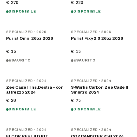
€ 270
€ 220
DISPONIBILE
DISPONIBILE
NOVITÀ
NOVITÀ
SPECIALIZED
· 2026
SPECIALIZED
· 2026
Purist Omni 26oz 2026
Purist Fixy 2.0 26oz 2026
€ 15
€ 15
ESAURITO
ESAURITO
SPECIALIZED
· 2024
SPECIALIZED
· 2024
Zee Cage II Ins.Destra – con
S-Works Carbon Zee Cage II
attrezzo 2024
Sinistro 2024
€ 20
€ 75
DISPONIBILE
DISPONIBILE
SPECIALIZED
· 2024
SPECIALIZED
· 2024
FLOOR REBUILD KIT
CO2 CANISTER 25G 2024