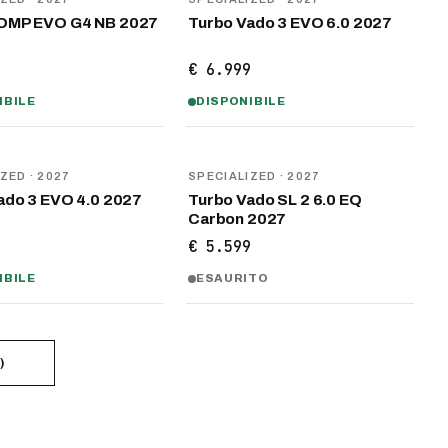
OMP EVO G4 NB 2027
Turbo Vado 3 EVO 6.0 2027
9
€ 6.999
IBILE
DISPONIBILE
NOVITÀ
IZED
· 2027
SPECIALIZED
· 2027
ado 3 EVO 4.0 2027
Turbo Vado SL 2 6.0 EQ
Carbon 2027
9
€ 5.599
IBILE
ESAURITO
)