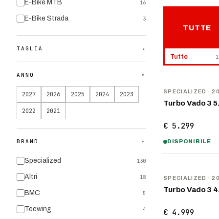
E-Bike MTB
16
E-Bike Strada
3
TUTTE
TAGLIA
▾
Tutte
1
ANNO
▾
NOVITÀ
SPECIALIZED
· 2
2027
2026
2025
2024
2023
Turbo Vado 3 5
2022
2021
€ 5.299
BRAND
▾
DISPONIBILE
Specialized
130
NOVITÀ
Altri
18
SPECIALIZED
· 2
Turbo Vado 3 4
BMC
5
Teewing
4
€ 4.999