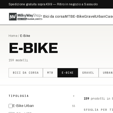
Spedizione gratuita sopra €99 — Ritiro in negozio a Sassuolo
Bici da corsa
MTB
E-Bike
Gravel
Urban
Cas
Home
/
E-Bike
E-BIKE
159
modelli
BICI DA CORSA
MTB
E-BIKE
GRAVEL
URBAN
TIPOLOGIA
▾
159
prodotti
in 
E-Bike Urban
55
SFOGLIA PER T