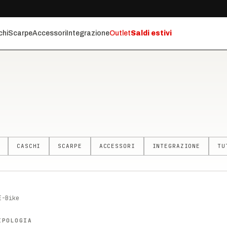
chi
Scarpe
Accessori
Integrazione
Outlet
Saldi estivi
CASCHI
SCARPE
ACCESSORI
INTEGRAZIONE
TU
E-Bike
IPOLOGIA