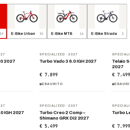
59
E-Bike Urban
55
E-Bike MTB
16
E-Bike Strada
3
NOVITÀ
NOVITÀ
027
SPECIALIZED
· 2027
SPECIAL
.0 2027
Turbo Vado 3 6.0 IGH 2027
Telaio 
2027
€ 7.899
€ 7.49
ESAURITO
ESAUR
NOVITÀ
NOVITÀ
027
SPECIALIZED
· 2027
SPECIAL
.0 IGH 2027
Turbo Creo 2 Comp –
Turbo L
Shimano GRX Di2 2027
€ 5.499
€ 7.99