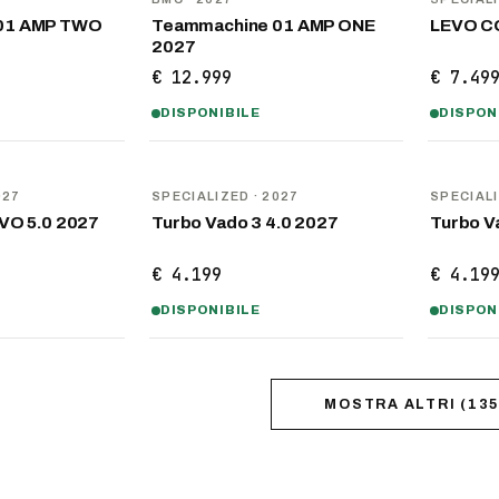
01 AMP TWO
Teammachine 01 AMP ONE
LEVO C
2027
€ 12.999
€ 7.49
DISPONIBILE
DISPON
NOVITÀ
NOVITÀ
027
SPECIALIZED
· 2027
SPECIAL
VO 5.0 2027
Turbo Vado 3 4.0 2027
Turbo V
€ 4.199
€ 4.19
DISPONIBILE
DISPON
MOSTRA ALTRI
(
135