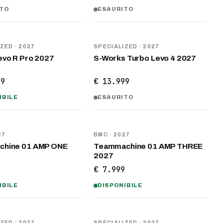
ITO
ESAURITO
NOVITÀ
IZED
· 2027
SPECIALIZED
· 2027
evo R Pro 2027
S-Works Turbo Levo 4 2027
99
€ 13.999
IBILE
ESAURITO
NOVITÀ
27
BMC
· 2027
chine 01 AMP ONE
Teammachine 01 AMP THREE
2027
9
€ 7.999
IBILE
DISPONIBILE
NOVITÀ
IZED
· 2027
SPECIALIZED
· 2027