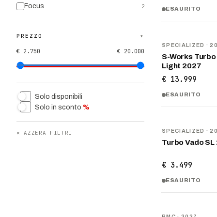
Focus
2
ESAURITO
PREZZO
▾
NOVITÀ
SPECIALIZED
· 2
€ 2.750
€ 20.000
S-Works Turbo 
Light 2027
€ 13.999
ESAURITO
Solo disponibili
Solo in sconto
%
NOVITÀ
SPECIALIZED
· 2
✕
AZZERA FILTRI
Turbo Vado SL 
€ 3.499
ESAURITO
NOVITÀ
BMC
· 2027